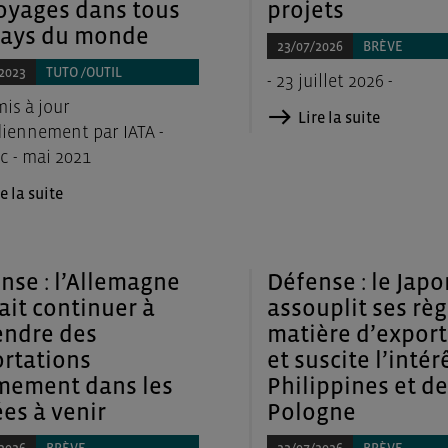
oyages dans tous
projets
pays du monde
23/07/2026
BRÈVE
2023
TUTO /OUTIL
- 23 juillet 2026 -
mis à jour
Lire la suite
iennement par IATA -
c - mai 2021
e la suite
nse : l’Allemagne
Défense : le Japo
ait continuer à
assouplit ses règ
ndre des
matière d’export
rtations
et suscite l’intér
mement dans les
Philippines et de
es à venir
Pologne