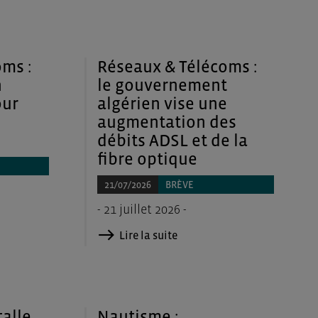
ms :
Réseaux & Télécoms :
n
le gouvernement
our
algérien vise une
augmentation des
débits ADSL et de la
fibre optique
21/07/2026
BRÈVE
- 21 juillet 2026 -
Lire la suite
talle
Nautisme :