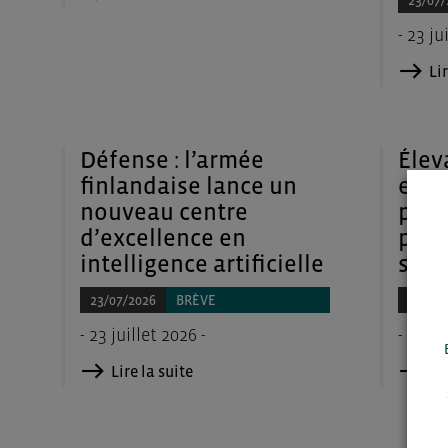
23/07/
- 23 ju
Lir
Défense : l’armée
Élev
finlandaise lance un
euro
nouveau centre
plus
d’excellence en
pour
intelligence artificielle
sect
23/07/2026
BRÈVE
23/07/
- 23 juillet 2026 -
- 23 ju
Lire la suite
Lir