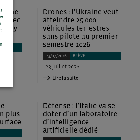
 signe
Drones : l’Ukraine veut
us
er
n avec
atteindre 25 000
r
attery
véhicules terrestres
t
sans pilote au premier
n
semestre 2026
on
23/07/2026
BRÈVE
- 23 juillet 2026 -
Lire la suite
ne
Défense : l’Italie va se
on plus
doter d’un laboratoire
surface
d’intelligence
artificielle dédié