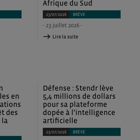
Afrique du Sud
23/07/2026
BRÈVE
- 23 juillet 2026 -
Lire la suite
n
Défense : Stendr lève
les en
5,4 millions de dollars
ations
pour sa plateforme
êt des
dopée à l’intelligence
 la
artificielle
23/07/2026
BRÈVE