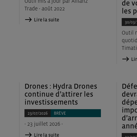
Outil mis à jour par Allianz
de v
Trade - août 2022
les 
Lire la suite
30/03/
Outil 
quotid
Timati
Lir
Drones : Hydra Drones
Défe
continue d’attirer les
devr
investissements
dépe
impo
23/07/2026
BRÈVE
d’ar
- 23 juillet 2026 -
anné
Lire la suite