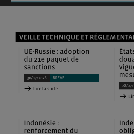
VEILLE TECHNIQUE ET RÉGLEMENTA
UE-Russie : adoption
État
du 21e paquet de
doua
sanctions
vigu
mesu
30/07/2026
BRÈVE
28/07/
Lire la suite
Lir
Indonésie :
Inde
renforcement du
obli