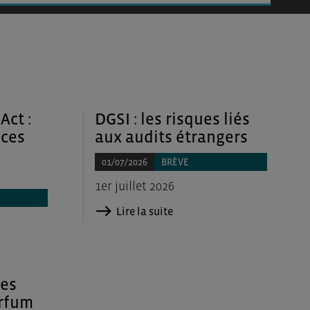
Act :
DGSI : les risques liés
nces
aux audits étrangers
01/07/2026
BRÈVE
1er juillet 2026
Lire la suite
des
arfum