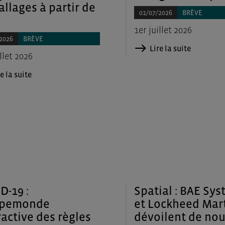
llages à partir de
01/07/2026
BRÈVE
1er juillet 2026
2026
BRÈVE
Lire la suite
llet 2026
e la suite
D-19 :
Spatial : BAE Sy
pemonde
et Lockheed Mar
ractive des règles
dévoilent de no