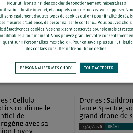
Nous utilisons ainsi des cookies de fonctionnement, nécessaires à
sport maritime :
Drones : Altilium
’utilisation du site internet, et auxquels vous ne pouvez vous opposer. No
tilisons également d’autres types de cookies qui ont pour finalité de réalis
e sur le potentiel
une collaboratio
des mesures d’audience, de personnaliser le contenu... Vous pouvez choisi
a propulsion
The Structural B
de désactiver ces cookies. Vos choix sont conservés pour six mois et resten
ue d’ici à 2050
Company
modifiables à tout moment. Vous pouvez granuler votre consentement e
liquant sur « Personnaliser mes choix ». Pour en savoir plus sur l’utilisati
2026
BRÈVE
23/07/2026
BRÈVE
des cookies consulter notre politique dédiée.
illet 2026 -
- 23 juillet 2026 -
e la suite
Lire la suite
PERSONNALISER MES CHOIX
TOUT ACCEPTER
es : Cellula
Drones : Saildro
tics confirme le
lance Spectre, s
ntiel de
grand drone de 
drogène avec sa
23/07/2026
BRÈVE
tion Envoy