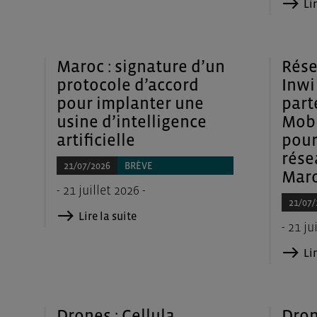
Lir
Maroc : signature d’un
Rése
protocole d’accord
Inwi
pour implanter une
part
usine d’intelligence
Mobi
artificielle
pour
rése
21/07/2026
BRÈVE
Mar
- 21 juillet 2026 -
21/07/
Lire la suite
- 21 ju
Lir
Drones : Cellula
Dron