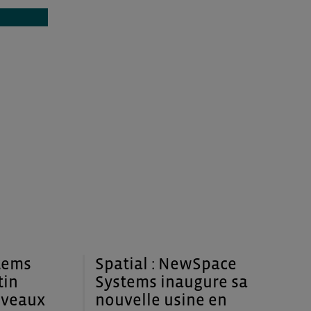
stems
Spatial : NewSpace
tin
Systems inaugure sa
uveaux
nouvelle usine en