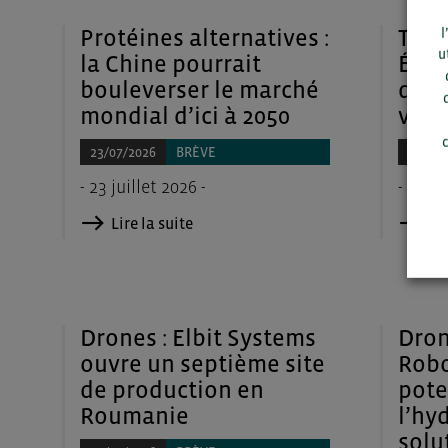
Protéines alternatives :
Tran
l
u
la Chine pourrait
Étud
bouleverser le marché
de l
mondial d’ici à 2050
véliq
c
23/07/2026
BRÈVE
23/07/
- 23 juillet 2026 -
- 23 ju
Lire la suite
Lir
Drones : Elbit Systems
Dron
ouvre un septième site
Robo
de production en
pote
Roumanie
l’hy
solu