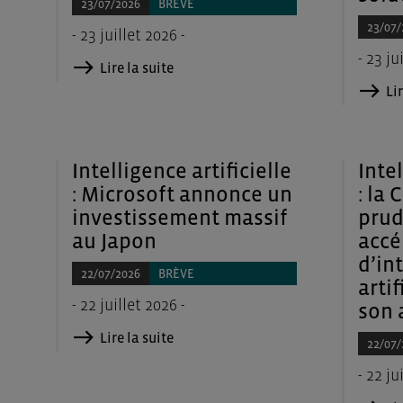
23/07/2026
BRÈVE
23/07/
- 23 juillet 2026 -
- 23 ju
Lire la suite
Lir
Intelligence artificielle
Intel
: Microsoft annonce un
: la 
investissement massif
prud
au Japon
accé
d’in
22/07/2026
BRÈVE
artif
- 22 juillet 2026 -
son 
Lire la suite
22/07/
- 22 ju