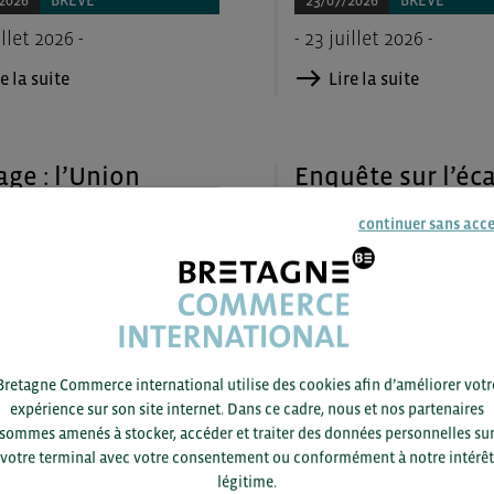
2026
BRÈVE
23/07/2026
BRÈVE
illet 2026 -
- 23 juillet 2026 -
e la suite
Lire la suite
age : l’Union
Enquête sur l’éca
péenne adopte
prix entre les
continuer sans acc
ieurs propositions
alternatives vég
 stimuler le
aux viandes et la
eur
viande
conventionnelle
2026
BRÈVE
23/07/2026
BRÈVE
illet 2026 -
Bretagne Commerce international utilise des cookies afin d’améliorer votr
- 23 juillet 2026 -
e la suite
expérience sur son site internet. Dans ce cadre, nous et nos partenaires
sommes amenés à stocker, accéder et traiter des données personnelles su
Lire la suite
votre terminal avec votre consentement ou conformément à notre intérêt
légitime.