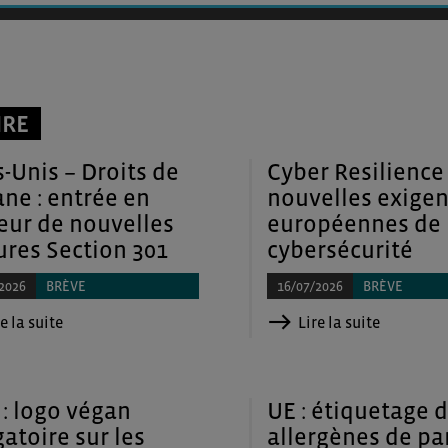
IRE
s-Unis – Droits de
Cyber Resilience 
ne : entrée en
nouvelles exige
eur de nouvelles
européennes de
res Section 301
cybersécurité
2026
BRÈVE
16/07/2026
BRÈVE
e la suite
Lire la suite
 : logo végan
UE : étiquetage 
gatoire sur les
allergènes de p