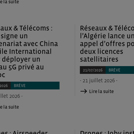
e la suite
aux & Télécoms :
Réseaux & Téléco
 signe un
l’Algérie lance u
enariat avec China
appel d’offres p
le International
deux licences
 déployer un
satellitaires
au 5G privé au
21/07/2026
BRÈVE
oc
- 21 juillet 2026 -
2026
BRÈVE
Lire la suite
illet 2026 -
e la suite
es : Airspeeder
Drones : Joby ins