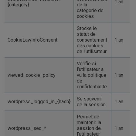
1 an
{category}
de la
catégorie de
cookies
Stocke le
statut de
CookieLawInfoConsent
consentement
1 an
des cookies
de l’utilisateur
Vérifie si
l’utilisateur a
viewed_cookie_policy
vu la politique
1 an
de
confidentialité
Se souvenir
wordpress_logged_in_{hash}
1 an
de la session
Permet de
maintenir la
wordpress_sec_*
session de
1 an
l’utilisateur