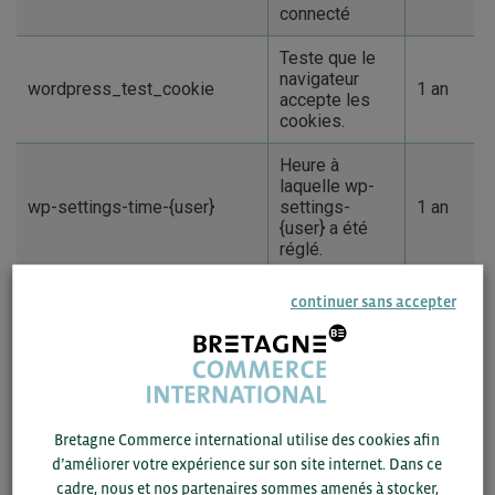
connecté
Teste que le
navigateur
wordpress_test_cookie
1 an
accepte les
cookies.
Heure à
laquelle wp-
wp-settings-time-{user}
settings-
1 an
{user} a été
réglé.
Utilisé pour la
continuer sans accepter
persistance
de la
wp-settings-{user_id}
1 an
configuration
wp-admin d’un
compte.
Bretagne Commerce international utilise des cookies afin
d’améliorer votre expérience sur son site internet. Dans ce
cadre, nous et nos partenaires sommes amenés à stocker,