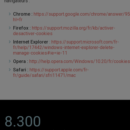
navigateurs :
Chrome :
https://support.google.com/chrome/answer/9
hl=fr
Firefox :
https://support.mozilla.org/fr/kb/activer-
desactiver-cookies
Internet Explorer
:
https://support.microsoft.com/fr-
fr/help/17442/windows-internet-explorer-delete-
manage-cookies#ie=ie-11
Opera :
http://help.opera.com/Windows/10.20/fr/cookies
Safari :
https://support.apple.com/fr-
fr/guide/safari/sfri11471/mac
8.300