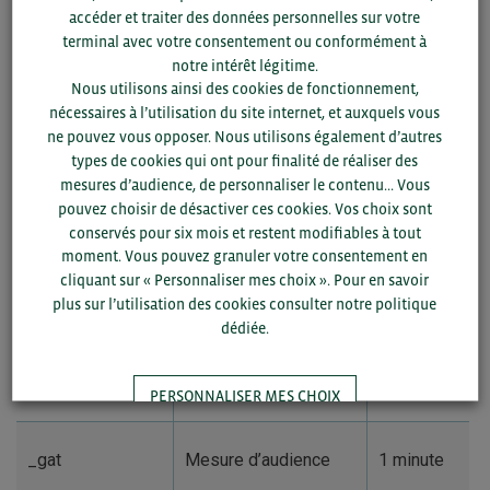
Les cookies analytiques pour la mesure d’audience :
accéder et traiter des données personnelles sur votre
terminal avec votre consentement ou conformément à
Ces cookies nous permettent de connaître l’utilisation, la
notre intérêt légitime.
fréquentation de nos pages et les performances de notre
Nous utilisons ainsi des cookies de fonctionnement,
site internet (pages les plus consultées, recherches
nécessaires à l’utilisation du site internet, et auxquels vous
effectuées par exemple). L’objectif de Bretagne Commerce
ne pouvez vous opposer. Nous utilisons également d’autres
International en utilisant ces cookies est d’améliorer le
types de cookies qui ont pour finalité de réaliser des
fonctionnement et l’ergonomie de son site internet. Ces
mesures d’audience, de personnaliser le contenu... Vous
cookies sont soumis à votre consentement.
pouvez choisir de désactiver ces cookies. Vos choix sont
conservés pour six mois et restent modifiables à tout
moment. Vous pouvez granuler votre consentement en
cliquant sur « Personnaliser mes choix ». Pour en savoir
plus sur l’utilisation des cookies consulter notre politique
Nom du cookie
Finalité
Durée
dédiée.
_ga
Mesure d’audience
13 mois
PERSONNALISER MES CHOIX
_gat
Mesure d’audience
1 minute
TOUT ACCEPTER