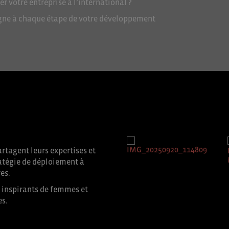
 votre entreprise à l’international ?
ne à chaque étape de votre développement
rtagent leurs expertises et
ratégie de déploiement à
es.
s inspirants de femmes et
es.