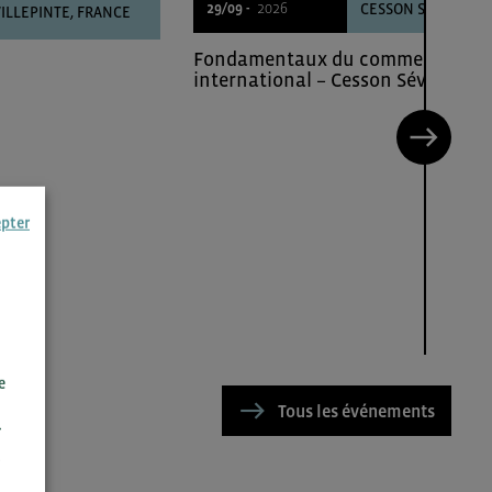
29/09 -
2026
CESSON SÉVIGNÉ
ILLEPINTE, FRANCE
Fondamentaux du commerce
international – Cesson Sévigné
epter
e
Tous les événements
r