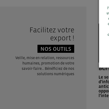
l
u
Facilitez votre
c
export !
NOS OUTILS
Veille, mise en relation, ressources
humaines, promotion de votre
BCI 
savoir-faire… Bénéficiez de nos
solutions numériques
Le se
d’inf
antic
oppor
l’int