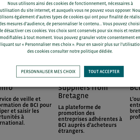
Nous utilisons ainsi des cookies de fonctionnement, nécessaires à
’utilisation du site internet, et auxquels vous ne pouvez vous opposer. No
tilisons également d’autres types de cookies qui ont pour finalité de réalis
des mesures d’audience, de personnaliser le contenu... Vous pouvez choisi
de désactiver ces cookies. Vos choix sont conservés pour six mois et resten
modifiables à tout moment. Vous pouvez granuler votre consentement e
liquant sur « Personnaliser mes choix ». Pour en savoir plus sur l’utilisati
des cookies consulter notre politique dédiée.
PERSONNALISER MES CHOIX
TOUT ACCEPTER
info
Suppliers from
BC
Bretagne
rvice de veille et
L’ou
ormation de BCI pour
ent
La plateforme de
iper et saisir les
bre
promotion des
tunités à
prof
entreprises adhérentes à
ernational.
BCI auprès d’acheteurs
étrangers.