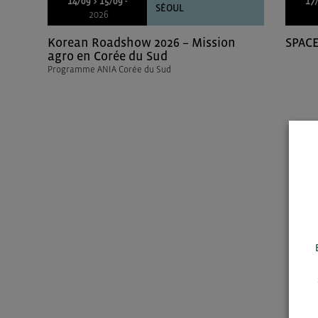
14/09 > 15/09 -
17/
SÉOUL
2026
Korean Roadshow 2026 – Mission
SPACE
agro en Corée du Sud
Programme ANIA Corée du Sud