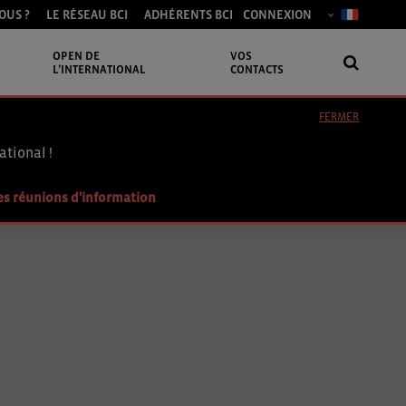
OUS ?
LE RÉSEAU BCI
ADHÉRENTS BCI
CONNEXION
OPEN DE
VOS
L’INTERNATIONAL
CONTACTS
FERMER
ational !
es réunions d'information