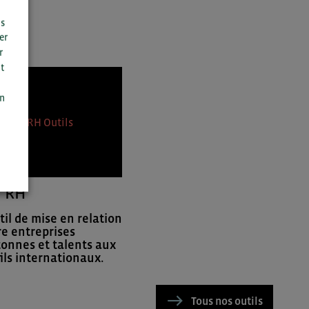
us
er
r
t
n
on
I RH
til de mise en relation
re entreprises
tonnes et talents aux
ils internationaux.
Tous nos outils