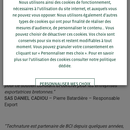
de collaborer avec une telle association régionale et
Nous utilisons ainsi des cookies de fonctionnement,
d’intégrer Suppliers from Bretagne. Un véritable outil de
nécessaires à l’utilisation du site internet, et auxquels vous
développement dans notre processus
ne pouvez vous opposer. Nous utilisons également d’autres
d’internationalisation.”
types de cookies qui ont pour finalité de réaliser des
MORGERE S.A.S
– Pascal Reverseau – Directeur
mesures d’audience, de personnaliser le contenu... Vous
pouvez choisir de désactiver ces cookies. Vos choix sont
conservés pour six mois et restent modifiables à tout
moment. Vous pouvez granuler votre consentement en
“Utilisateur de la vitrine Suppliers from Bretagne, nous
cliquant sur « Personnaliser mes choix ». Pour en savoir
utilisons la notoriété très positive de la Bretagne pour nous
plus sur l’utilisation des cookies consulter notre politique
donner une visibilité nationale et surtout internationale
dédiée.
dans notre offre d’échalotes et autres alliums typiquement
produits en Bretagne. Nous y avons des retours tout à fait
intéressants de futurs clients. Bravo à BCI et à son équipe
PERSONNALISER MES CHOIX
pour ce soutien constant et concret pour les entreprises
exportatrices bretonnes.”
SAS DANIEL CADIOU
– Pierre Batardière – Responsable
TOUT ACCEPTER
Export
“Technature est partenaire de BCI depuis quelques années,