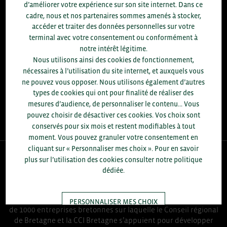
d’améliorer votre expérience sur son site internet. Dans ce
ACCOMPAGNEMENTS RÉALISÉS EN 2025
cadre, nous et nos partenaires sommes amenés à stocker,
développement commercial, conseils réglementaires, réunions
accéder et traiter des données personnelles sur votre
d'information....
terminal avec votre consentement ou conformément à
notre intérêt légitime.
+1.700
ENTREPRISES DIFFÉRENTES
Nous utilisons ainsi des cookies de fonctionnement,
accompagnées par notre équipe en 2025
nécessaires à l’utilisation du site internet, et auxquels vous
ne pouvez vous opposer. Nous utilisons également d’autres
96
types de cookies qui ont pour finalité de réaliser des
% D'ENTREPRISES SATISFAITES
mesures d’audience, de personnaliser le contenu... Vous
enquête réalisée auprès de 300 entreprises
pouvez choisir de désactiver ces cookies. Vos choix sont
conservés pour six mois et restent modifiables à tout
moment. Vous pouvez granuler votre consentement en
cliquant sur « Personnaliser mes choix ». Pour en savoir
plus sur l’utilisation des cookies consulter notre politique
QUI-SOMMES NOUS ?
dédiée.
Bretagne Commerce International est une association de plus
PERSONNALISER MES CHOIX
de 1000 entreprises bretonnes sur laquelle le Conseil régional
de Bretagne et la CCI Bretagne s’appuient pour développer