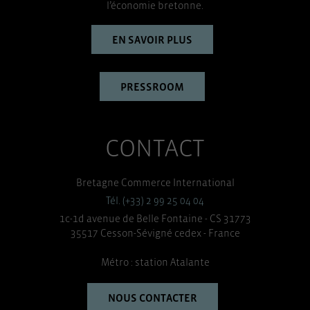
l’économie bretonne.
TOUT ACCEPTER
EN SAVOIR PLUS
PRESSROOM
CONTACT
Bretagne Commerce International
Tél. (+33) 2 99 25 04 04
1c-1d avenue de Belle Fontaine - CS 31773
35517 Cesson-Sévigné cedex - France
Métro : station Atalante
NOUS CONTACTER