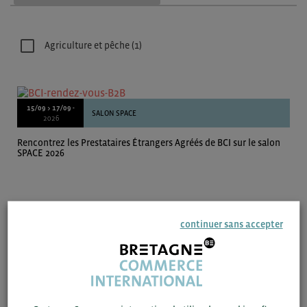
Agriculture et pêche
(1)
15/09 > 17/09 -
SALON SPACE
2026
Rencontrez les Prestataires Étrangers Agréés de BCI sur le salon
SPACE 2026
Page 1 sur 1
continuer sans accepter
1