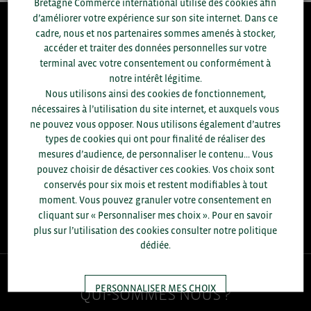
Bretagne Commerce international utilise des cookies afin
d’améliorer votre expérience sur son site internet. Dans ce
cadre, nous et nos partenaires sommes amenés à stocker,
8.300
accéder et traiter des données personnelles sur votre
terminal avec votre consentement ou conformément à
notre intérêt légitime.
ACCOMPAGNEMENTS RÉALISÉS EN 2025
développement commercial, conseils réglementaires, réunions
Nous utilisons ainsi des cookies de fonctionnement,
d'information....
nécessaires à l’utilisation du site internet, et auxquels vous
ne pouvez vous opposer. Nous utilisons également d’autres
+1.700
types de cookies qui ont pour finalité de réaliser des
ENTREPRISES DIFFÉRENTES
mesures d’audience, de personnaliser le contenu... Vous
accompagnées par notre équipe en 2025
pouvez choisir de désactiver ces cookies. Vos choix sont
conservés pour six mois et restent modifiables à tout
96
% D'ENTREPRISES SATISFAITES
moment. Vous pouvez granuler votre consentement en
enquête réalisée auprès de 300 entreprises
cliquant sur « Personnaliser mes choix ». Pour en savoir
plus sur l’utilisation des cookies consulter notre politique
dédiée.
PERSONNALISER MES CHOIX
QUI-SOMMES NOUS ?