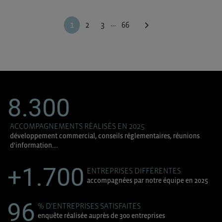
…
chevron_right
1
2
3
66
8.300
ACCOMPAGNEMENTS RÉALISÉS EN 2025
développement commercial, conseils réglementaires, réunions
d'information....
+1.700
ENTREPRISES DIFFÉRENTES
accompagnées par notre équipe en 2025
96
% D'ENTREPRISES SATISFAITES
enquête réalisée auprès de 300 entreprises