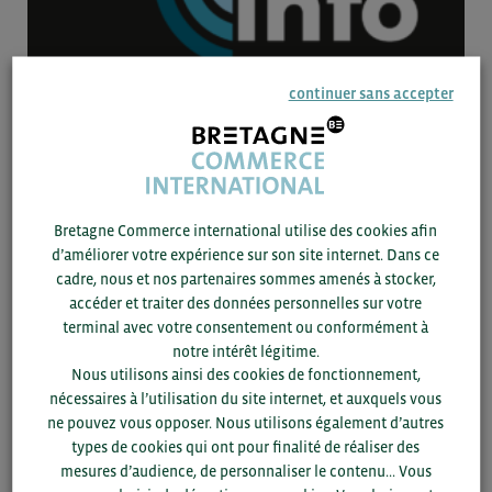
continuer sans accepter
12/02 -
2020
FICHE SECTORIELLE
Le déploiement de la fibre optique en Allemagne
Adherent
Bretagne Commerce international utilise des cookies afin
d’améliorer votre expérience sur son site internet. Dans ce
cadre, nous et nos partenaires sommes amenés à stocker,
22/07 -
2019
accéder et traiter des données personnelles sur votre
terminal avec votre consentement ou conformément à
CAILABS
notre intérêt légitime.
Nous utilisons ainsi des cookies de fonctionnement,
Adherent
nécessaires à l’utilisation du site internet, et auxquels vous
ne pouvez vous opposer. Nous utilisons également d’autres
11/07 -
2018
types de cookies qui ont pour finalité de réaliser des
mesures d’audience, de personnaliser le contenu... Vous
AMA