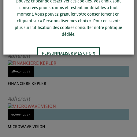
pouvez choisir de désactiver ces cookies. Vos choix sont
conservés pour six mois et restent modifiables à tout
Adherent
moment. Vous pouvez granuler votre consentement en
cliquant sur « Personnaliser mes choix ». Pour en savoir
plus sur l’utilisation des cookies consulter notre politique
30/03 -
2018
dédiée.
MITSUBISHI ELECTRIC R&D
PERSONNALISER MES CHOIX
Adherent
18/01 -
2018
TOUT ACCEPTER
FINANCIERE KEPLER
Adherent
05/09 -
2017
MICROWAVE VISION