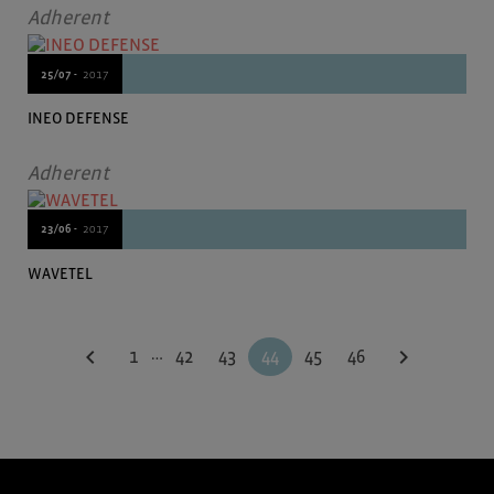
Adherent
25/07 -
2017
INEO DEFENSE
Adherent
23/06 -
2017
WAVETEL
…
chevron_left
chevron_right
1
42
43
44
45
46