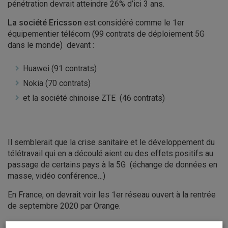
pénétration devrait atteindre 26% d’ici 3 ans.
La société Ericsson
est considéré comme le 1er
équipementier télécom (99 contrats de déploiement 5G
dans le monde) devant :
Huawei (91 contrats)
Nokia (70 contrats)
et la société chinoise ZTE (46 contrats)
Il semblerait que la crise sanitaire et le développement du
télétravail qui en a découlé aient eu des effets positifs au
passage de certains pays à la 5G (échange de données en
masse, vidéo conférence…)
En France, on devrait voir les 1er réseau ouvert à la rentrée
de septembre 2020 par Orange.