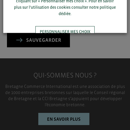
cliquant sur « Personnaliser mes choix ». Pour en savoir
▼
plus sur l’utilisation des cookies consulter notre politique
dédiée.
▼
PERSONNALISER MES CHOIX
SAUVEGARDER
TOUT ACCEPTER
QUI-SOMMES NOUS ?
Bretagne Commerce International est une association de plus
de 1000 entreprises bretonnes sur laquelle le Conseil régional
de Bretagne et la CCI Bretagne s’appuient pour développer
l’économie bretonne.
EN SAVOIR PLUS