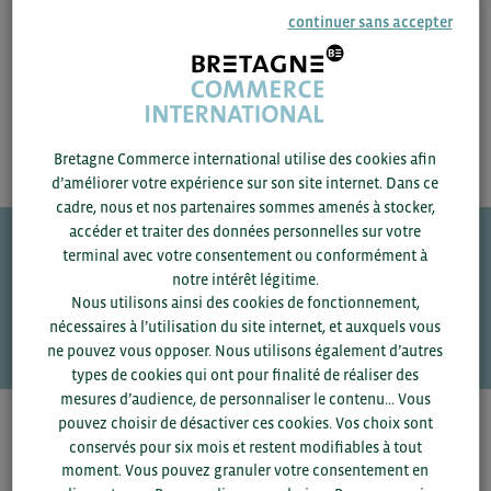
ACCÉDEZ À LA RESSOURCE
continuer sans accepter
Bretagne Commerce international utilise des cookies afin
d’améliorer votre expérience sur son site internet. Dans ce
cadre, nous et nos partenaires sommes amenés à stocker,
accéder et traiter des données personnelles sur votre
terminal avec votre consentement ou conformément à
Une question ?
notre intérêt légitime.
Nous utilisons ainsi des cookies de fonctionnement,
VOS CONTACTS
nécessaires à l’utilisation du site internet, et auxquels vous
ne pouvez vous opposer. Nous utilisons également d’autres
types de cookies qui ont pour finalité de réaliser des
mesures d’audience, de personnaliser le contenu... Vous
pouvez choisir de désactiver ces cookies. Vos choix sont
Pour voir les contacts, merci de renseigner votre
conservés pour six mois et restent modifiables à tout
département et votre secteur
ou connectez-vous.
moment. Vous pouvez granuler votre consentement en