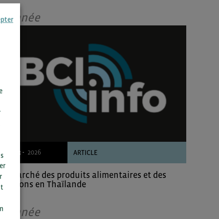
Donnée
epter
e
r
19/03 -
2026
ARTICLE
us
er
Le marché des produits alimentaires et des
r
boissons en Thaïlande
t
n
on
Donnée