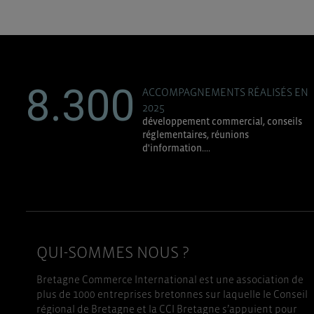
8.300
ACCOMPAGNEMENTS RÉALISÉS EN
2025
développement commercial, conseils
réglementaires, réunions
d'information....
QUI-SOMMES NOUS ?
Bretagne Commerce International est une association de
plus de 1000 entreprises bretonnes sur laquelle le Conseil
régional de Bretagne et la CCI Bretagne s’appuient pour