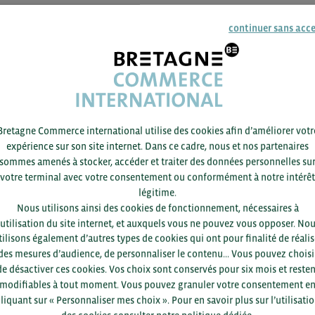
Donnée
continuer sans acc
Bretagne Commerce international utilise des cookies afin d’améliorer votr
expérience sur son site internet. Dans ce cadre, nous et nos partenaires
sommes amenés à stocker, accéder et traiter des données personnelles su
votre terminal avec votre consentement ou conformément à notre intérêt
légitime.
Nous utilisons ainsi des cookies de fonctionnement, nécessaires à
19/03 -
2026
ARTICLE
’utilisation du site internet, et auxquels vous ne pouvez vous opposer. No
tilisons également d’autres types de cookies qui ont pour finalité de réalis
Le marché des produits alimentaires et des
des mesures d’audience, de personnaliser le contenu... Vous pouvez choisi
boissons en Argentine
de désactiver ces cookies. Vos choix sont conservés pour six mois et resten
modifiables à tout moment. Vous pouvez granuler votre consentement e
liquant sur « Personnaliser mes choix ». Pour en savoir plus sur l’utilisati
Donnée