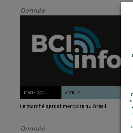
Donnée
19/03 -
2026
ARTICLE
l
u
Le marché agroalimentaire au Brésil
c
Donnée