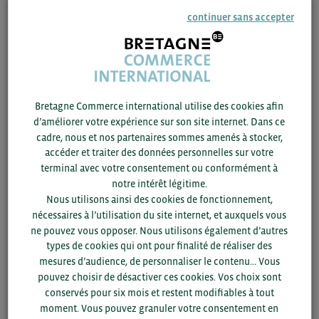
MICROSTEEL
continuer sans accepter
Adherent
23/06 -
2017
Bretagne Commerce international utilise des cookies afin
KANTEMIR
d’améliorer votre expérience sur son site internet. Dans ce
cadre, nous et nos partenaires sommes amenés à stocker,
Adherent
accéder et traiter des données personnelles sur votre
terminal avec votre consentement ou conformément à
23/06 -
2017
notre intérêt légitime.
Nous utilisons ainsi des cookies de fonctionnement,
FEROTEC FRANCE
nécessaires à l’utilisation du site internet, et auxquels vous
ne pouvez vous opposer. Nous utilisons également d’autres
Adherent
types de cookies qui ont pour finalité de réaliser des
mesures d’audience, de personnaliser le contenu... Vous
pouvez choisir de désactiver ces cookies. Vos choix sont
23/06 -
2017
conservés pour six mois et restent modifiables à tout
moment. Vous pouvez granuler votre consentement en
AFU (ATELIER FABRICATION USINAGE)