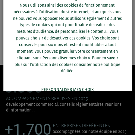
Nous utilisons ainsi des cookies de fonctionnement,
▼
nécessaires à l’utilisation du site internet, et auxquels vous
ne pouvez vous opposer. Nous utilisons également d’autres
types de cookies qui ont pour finalité de réaliser des
▼
mesures d’audience, de personnaliser le contenu... Vous
pouvez choisir de désactiver ces cookies. Vos choix sont
conservés pour six mois et restent modifiables à tout
SAUVEGARDER
moment. Vous pouvez granuler votre consentement en
cliquant sur « Personnaliser mes choix ». Pour en savoir
plus sur l’utilisation des cookies consulter notre politique
dédiée.
8.300
PERSONNALISER MES CHOIX
ACCOMPAGNEMENTS RÉALISÉS EN 2025
développement commercial, conseils réglementaires, réunions
TOUT ACCEPTER
d'information....
+1.700
ENTREPRISES DIFFÉRENTES
accompagnées par notre équipe en 2025