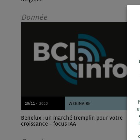
Donnée
l
20/11 -
2020
WEBINAIRE
u
Benelux : un marché tremplin pour votre
croissance – focus IAA
c