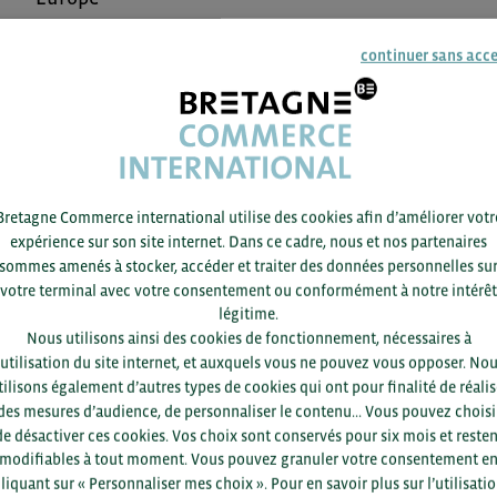
Donnée
continuer sans acc
Bretagne Commerce international utilise des cookies afin d’améliorer votr
expérience sur son site internet. Dans ce cadre, nous et nos partenaires
sommes amenés à stocker, accéder et traiter des données personnelles su
votre terminal avec votre consentement ou conformément à notre intérêt
légitime.
Nous utilisons ainsi des cookies de fonctionnement, nécessaires à
’utilisation du site internet, et auxquels vous ne pouvez vous opposer. No
19/11 -
2020
BRÈVE
tilisons également d’autres types de cookies qui ont pour finalité de réalis
des mesures d’audience, de personnaliser le contenu... Vous pouvez choisi
Impacts de la crise sanitaire sur les entreprises
de désactiver ces cookies. Vos choix sont conservés pour six mois et resten
agroalimentaires
modifiables à tout moment. Vous pouvez granuler votre consentement e
liquant sur « Personnaliser mes choix ». Pour en savoir plus sur l’utilisati