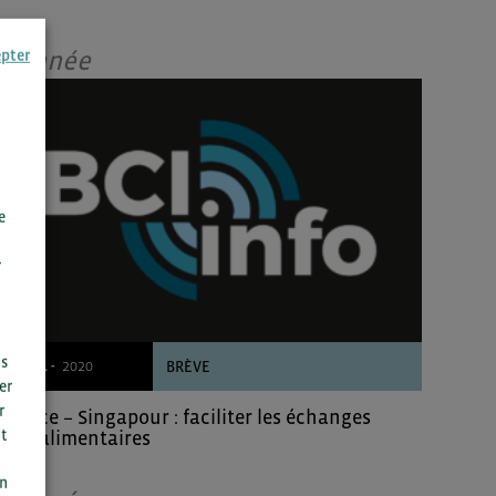
Donnée
epter
e
r
us
12/11 -
2020
BRÈVE
er
r
France – Singapour : faciliter les échanges
t
agroalimentaires
n
on