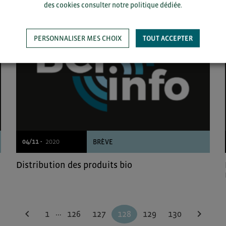
Donnée
des cookies consulter notre politique dédiée.
PERSONNALISER MES CHOIX
TOUT ACCEPTER
04/11 -
2020
BRÈVE
Distribution des produits bio
…
chevron_left
chevron_right
1
126
127
128
129
130