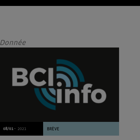
Donnée
08/01 -
2021
BRÈVE