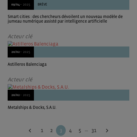
09/04 -
2025
BRÈVE
Smart cities : des chercheurs dévoilent un nouveau modèle de
jumeau numérique assisté par intelligence artificielle
Acteur clé
20/02 -
2025
Astilleros Balenciaga
Acteur clé
20/02 -
2025
Metalships & Docks, S.A.U.
…
chevron_left
chevron_right
1
2
3
4
5
31