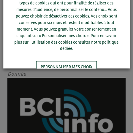
types de cookies qui ont pour finalité de réaliser des
mesures d’audience, de personnaliser le contenu... Vous
pouvez choisir de désactiver ces cookies. Vos choix sont
conservés pour six mois et restent modifiables à tout
moment. Vous pouvez granuler votre consentement en
cliquant sur « Personnaliser mes choix ». Pour en savoir
plus sur l’utilisation des cookies consulter notre politique
24/04 -
2025
BRÈVE
dédiée.
Inde : le budget alloué aux infrastructures en forte hausse pour
2025-2026
PERSONNALISER MES CHOIX
Donnée
TOUT ACCEPTER