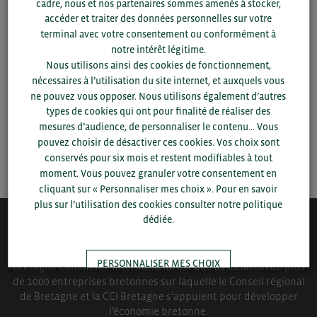
cadre, nous et nos partenaires sommes amenés à stocker,
accéder et traiter des données personnelles sur votre
Pour voir les contacts, merci de renseigner votre
terminal avec votre consentement ou conformément à
département et votre secteur
ou connectez-vous.
notre intérêt légitime.
Nous utilisons ainsi des cookies de fonctionnement,
▼
nécessaires à l’utilisation du site internet, et auxquels vous
ne pouvez vous opposer. Nous utilisons également d’autres
types de cookies qui ont pour finalité de réaliser des
▼
mesures d’audience, de personnaliser le contenu... Vous
pouvez choisir de désactiver ces cookies. Vos choix sont
SAUVEGARDER
conservés pour six mois et restent modifiables à tout
moment. Vous pouvez granuler votre consentement en
cliquant sur « Personnaliser mes choix ». Pour en savoir
plus sur l’utilisation des cookies consulter notre politique
dédiée.
QUI-SOMMES NOUS ?
PERSONNALISER MES CHOIX
Bretagne Commerce International est une association de plus
de 1000 entreprises bretonnes sur laquelle le Conseil régional
de Bretagne et la CCI Bretagne s’appuient pour développer
TOUT ACCEPTER
l’économie bretonne.