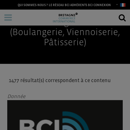
CONNEXION
Accueil
/
QUI SOMMES-NOUS ?
Agroalimentaire
LE RÉSEAU BCI
/
BVP (Boulangerie, Viennoiserie, Pâtisserie)
ADHÉRENTS BCI
/
Page 3
Univers & segments :
BVP
(Boulangerie, Viennoiserie,
Pâtisserie)
1477 résultat(s) correspondent à ce contenu
Donnée