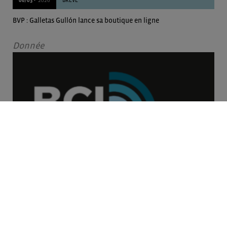
BRÈVE
BVP : Galletas Gullón lance sa boutique en ligne
Donnée
06/03 -
2026
BRÈVE
BVP : Pastelería Gimar lance la construction d’une nouvelle usine
de production