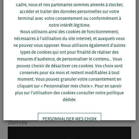
cadre, nous et nos partenaires sommes amenés à stocker,
Donnée
accéder et traiter des données personnelles sur votre
terminal avec votre consentement ou conformément à
notre intérêt légitime.
Nous utilisons ainsi des cookies de fonctionnement,
nécessaires à l’utilisation du site internet, et auxquels vous
ne pouvez vous opposer. Nous utilisons également d’autres
types de cookies qui ont pour finalité de réaliser des
mesures d’audience, de personnaliser le contenu... Vous
pouvez choisir de désactiver ces cookies. Vos choix sont
conservés pour six mois et restent modifiables à tout
moment. Vous pouvez granuler votre consentement en
cliquant sur « Personnaliser mes choix ». Pour en savoir
plus sur l’utilisation des cookies consulter notre politique
19/03 -
2026
ARTICLE
dédiée.
Le marché des produits alimentaires et des boissons à Singapour
PERSONNALISER MES CHOIX
Donnée
TOUT ACCEPTER