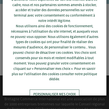
cadre, nous et nos partenaires sommes amenés à stocker,
accéder et traiter des données personnelles sur votre
Pour voir les contacts, merci de renseigner votre
terminal avec votre consentement ou conformément à
département et votre secteur
ou connectez-vous.
notre intérêt légitime.
Nous utilisons ainsi des cookies de fonctionnement,
nécessaires à l’utilisation du site internet, et auxquels vous
▼
ne pouvez vous opposer. Nous utilisons également d’autres
types de cookies qui ont pour finalité de réaliser des
▼
mesures d’audience, de personnaliser le contenu... Vous
pouvez choisir de désactiver ces cookies. Vos choix sont
conservés pour six mois et restent modifiables à tout
SAUVEGARDER
moment. Vous pouvez granuler votre consentement en
cliquant sur « Personnaliser mes choix ». Pour en savoir
plus sur l’utilisation des cookies consulter notre politique
dédiée.
QUI-SOMMES NOUS ?
PERSONNALISER MES CHOIX
Bretagne Commerce International est une association de plus
de 1000 entreprises bretonnes sur laquelle le Conseil régional