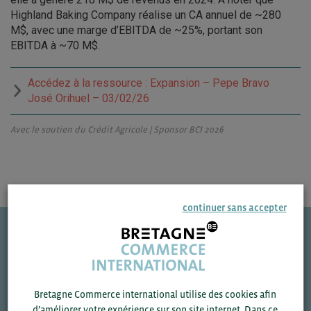
Highland Baking Company réalise un CA annuel de ~280
M$, avec une marge d’EBITDA de ~25%, portant son
EBITDA à ~70 M$.
Accédez à la ressource : Expansion – Pepe Bravo
José Orihuel – 03/02/26
Avec le soutien du Crédit Agricole | Sponsor BCI 2026
continuer sans accepter
Une question ?
VOS CONTACTS
Bretagne Commerce international utilise des cookies afin
d’améliorer votre expérience sur son site internet. Dans ce