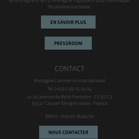
de Bretagne et la CCI Bretagne s’appuient pour développer
TOUT ACCEPTER
l’économie bretonne.
EN SAVOIR PLUS
PRESSROOM
CONTACT
Bretagne Commerce International
Tél. (+33) 2 99 25 04 04
1c-1d avenue de Belle Fontaine - CS 31773
35517 Cesson-Sévigné cedex - France
Métro : station Atalante
NOUS CONTACTER