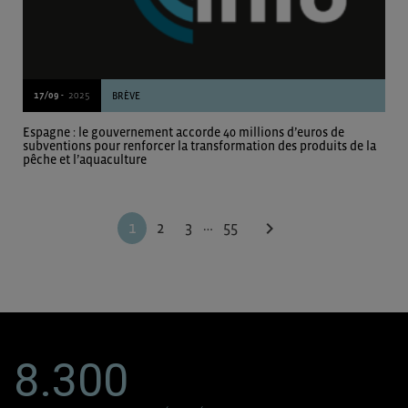
17/09 -
2025
BRÈVE
Espagne : le gouvernement accorde 40 millions d’euros de
subventions pour renforcer la transformation des produits de la
pêche et l’aquaculture
…
chevron_right
1
2
3
55
8.300