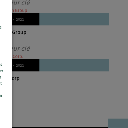
Acteur clé
25/06 -
2021
e
Aeon Group
r
Acteur clé
us
25/06 -
2021
er
r
Life Corp.
t
n
on