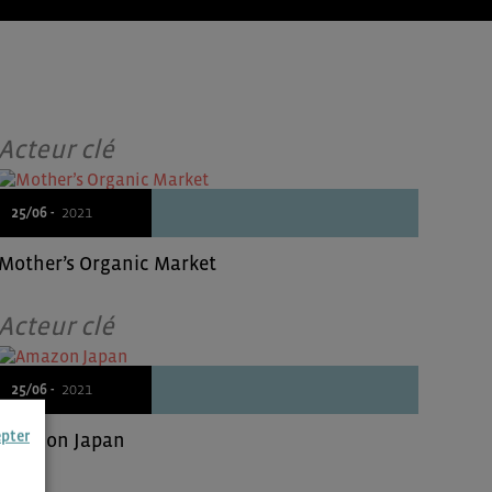
Acteur clé
25/06 -
2021
Mother’s Organic Market
Acteur clé
25/06 -
2021
epter
Amazon Japan