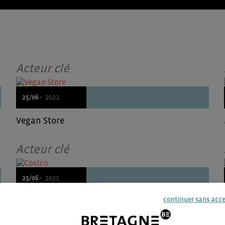
Acteur clé
25/06 -
2021
Vegan Store
Acteur clé
25/06 -
2021
continuer sans acc
Costco