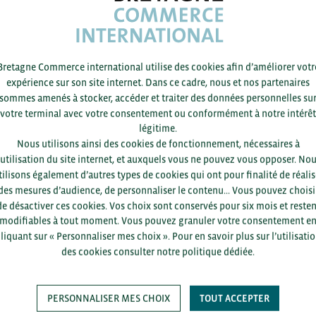
Acteur clé
25/06 -
2021
Bretagne Commerce international utilise des cookies afin d’améliorer votr
Ito-Yokado
expérience sur son site internet. Dans ce cadre, nous et nos partenaires
sommes amenés à stocker, accéder et traiter des données personnelles su
votre terminal avec votre consentement ou conformément à notre intérêt
Acteur clé
légitime.
Nous utilisons ainsi des cookies de fonctionnement, nécessaires à
’utilisation du site internet, et auxquels vous ne pouvez vous opposer. No
25/06 -
2021
tilisons également d’autres types de cookies qui ont pour finalité de réalis
des mesures d’audience, de personnaliser le contenu... Vous pouvez choisi
FamilyMart Uny Holdings
de désactiver ces cookies. Vos choix sont conservés pour six mois et resten
modifiables à tout moment. Vous pouvez granuler votre consentement e
liquant sur « Personnaliser mes choix ». Pour en savoir plus sur l’utilisati
…
…
chevron_left
chevron_right
1
98
99
100
101
102
105
des cookies consulter notre politique dédiée.
PERSONNALISER MES CHOIX
TOUT ACCEPTER