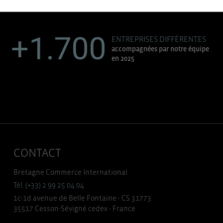
+1.700
ENTREPRISES DIFFÉRENTES
accompagnées par notre équipe
en 2025
CONTACT
Bretagne Commerce International
Tél. (+33) 2 99 25 04 04
1c-1d avenue de Belle Fontaine - CS 31773
35517 Cesson-Sévigné cedex - France