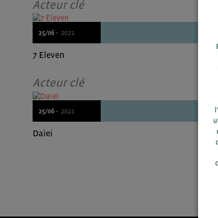
Acteur clé
25/06 -
2021
7 Eleven
Acteur clé
l
25/06 -
2021
u
Daiei
c