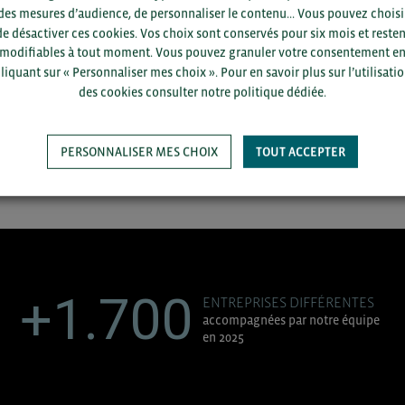
des mesures d’audience, de personnaliser le contenu... Vous pouvez choisi
25/06 -
2021
de désactiver ces cookies. Vos choix sont conservés pour six mois et resten
modifiables à tout moment. Vous pouvez granuler votre consentement e
liquant sur « Personnaliser mes choix ». Pour en savoir plus sur l’utilisati
ASM Industries
des cookies consulter notre politique dédiée.
…
…
chevron_left
chevron_right
1
74
75
76
77
78
81
PERSONNALISER MES CHOIX
TOUT ACCEPTER
+1.700
ENTREPRISES DIFFÉRENTES
accompagnées par notre équipe
en 2025