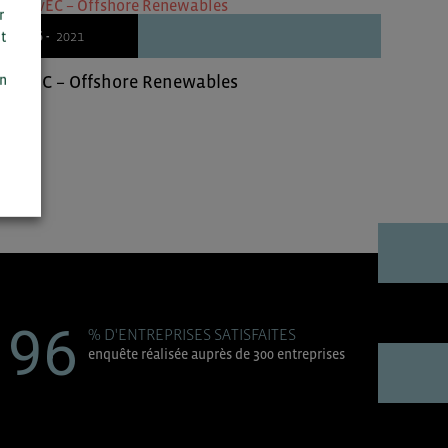
r
25/06 -
2021
t
n
on
WavEC – Offshore Renewables
96
% D'ENTREPRISES SATISFAITES
enquête réalisée auprès de 300 entreprises