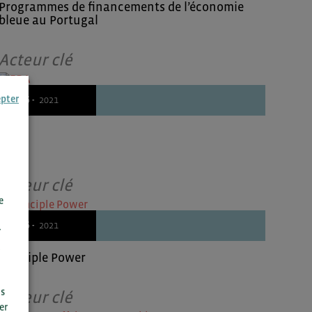
Programmes de financements de l’économie
bleue au Portugal
Acteur clé
epter
25/06 -
2021
EDA
Acteur clé
e
25/06 -
2021
r
Principle Power
us
Acteur clé
er