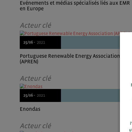
Evénements et médias spécialisés liés aux EMR
en Europe
Acteur clé
25/06 -
2021
Portuguese Renewable Energy Association
(APREN)
Acteur clé
25/06 -
2021
Enondas
l
Acteur clé
u