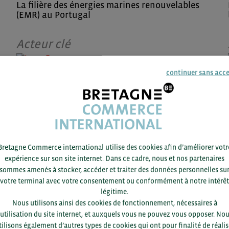
La filière des énergies marines renouvelables
(EMR) au Portugal
Acteur clé
continuer sans acc
25/06 -
2021
InanoEnergy
Acteur clé
Bretagne Commerce international utilise des cookies afin d’améliorer votr
expérience sur son site internet. Dans ce cadre, nous et nos partenaires
25/06 -
2021
sommes amenés à stocker, accéder et traiter des données personnelles su
votre terminal avec votre consentement ou conformément à notre intérêt
CorPower Ocean
légitime.
Nous utilisons ainsi des cookies de fonctionnement, nécessaires à
’utilisation du site internet, et auxquels vous ne pouvez vous opposer. No
Acteur clé
tilisons également d’autres types de cookies qui ont pour finalité de réalis