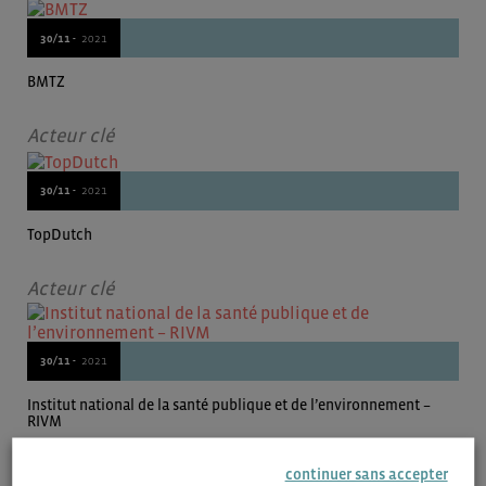
30/11 -
2021
BMTZ
Acteur clé
30/11 -
2021
TopDutch
Acteur clé
30/11 -
2021
Institut national de la santé publique et de l’environnement –
RIVM
Acteur clé
continuer sans accepter