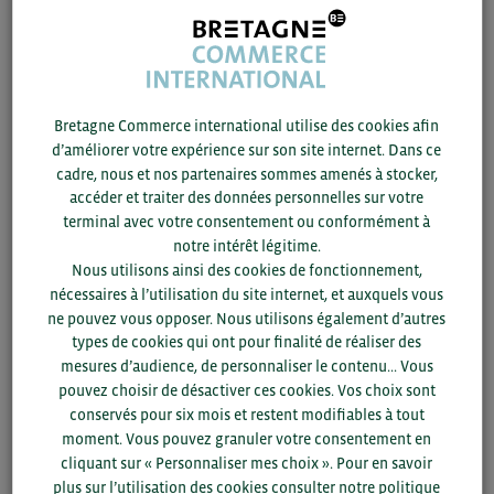
30/11 -
2021
MedtechPartners
Bretagne Commerce international utilise des cookies afin
Acteur clé
d’améliorer votre expérience sur son site internet. Dans ce
cadre, nous et nos partenaires sommes amenés à stocker,
accéder et traiter des données personnelles sur votre
30/11 -
2021
terminal avec votre consentement ou conformément à
Health Innovation Park
notre intérêt légitime.
Nous utilisons ainsi des cookies de fonctionnement,
nécessaires à l’utilisation du site internet, et auxquels vous
Acteur clé
ne pouvez vous opposer. Nous utilisons également d’autres
types de cookies qui ont pour finalité de réaliser des
30/11 -
2021
mesures d’audience, de personnaliser le contenu... Vous
pouvez choisir de désactiver ces cookies. Vos choix sont
Health Holland
conservés pour six mois et restent modifiables à tout
moment. Vous pouvez granuler votre consentement en
Acteur clé
cliquant sur « Personnaliser mes choix ». Pour en savoir
plus sur l’utilisation des cookies consulter notre politique