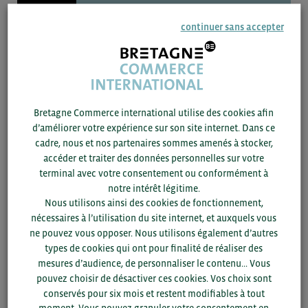
05/01 -
2021
BRÈVE
continuer sans accepter
Panorama de l’industrie IAA et boisson en Europe
Donnée
Bretagne Commerce international utilise des cookies afin
d’améliorer votre expérience sur son site internet. Dans ce
cadre, nous et nos partenaires sommes amenés à stocker,
accéder et traiter des données personnelles sur votre
terminal avec votre consentement ou conformément à
notre intérêt légitime.
Nous utilisons ainsi des cookies de fonctionnement,
nécessaires à l’utilisation du site internet, et auxquels vous
ne pouvez vous opposer. Nous utilisons également d’autres
types de cookies qui ont pour finalité de réaliser des
mesures d’audience, de personnaliser le contenu... Vous
20/11 -
2020
WEBINAIRE
pouvez choisir de désactiver ces cookies. Vos choix sont
conservés pour six mois et restent modifiables à tout
Benelux : un marché tremplin pour votre croissance – focus IAA
moment. Vous pouvez granuler votre consentement en