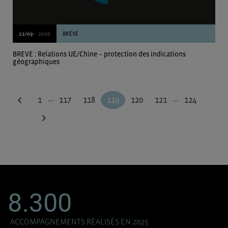
22/09 -
2020
BRÈVE
BREVE : Relations UE/Chine – protection des indications
géographiques
…
…
chevron_left
1
117
118
119
120
121
124
chevron_right
8.300
ACCOMPAGNEMENTS RÉALISÉS EN 2025