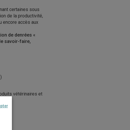
nant certaines sous
ion de la productivité,
ou encore accès aux
tion de denrées «
e savoir-faire,
)
oduits vétérinaires et
epter