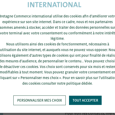
ecommandations stratégiques
arché : opportunités/obstacles, us et coutumes, clés de réussi
Bretagne Commerce international utilise des cookies afin d’améliorer votr
expérience sur son site internet. Dans ce cadre, nous et nos partenaires
rise(s)
sommes amenés à stocker, accéder et traiter des données personnelles su
votre terminal avec votre consentement ou conformément à notre intérêt
légitime.
Nous utilisons ainsi des cookies de fonctionnement, nécessaires à
’utilisation du site internet, et auxquels vous ne pouvez vous opposer. No
teur pays pour l’Afrique de l’Est – Business France Kenya
tilisons également d’autres types de cookies qui ont pour finalité de réalis
 Aux Affaires Agricoles – Ambassade de France au Kenya
des mesures d’audience, de personnaliser le contenu... Vous pouvez choisi
de désactiver ces cookies. Vos choix sont conservés pour six mois et resten
modifiables à tout moment. Vous pouvez granuler votre consentement e
ACCÉDEZ À LA PRÉSENTATION SUR BCI INFO
liquant sur « Personnaliser mes choix ». Pour en savoir plus sur l’utilisati
des cookies consulter notre politique dédiée.
PERSONNALISER MES CHOIX
TOUT ACCEPTER
Pour voir les contacts, merc