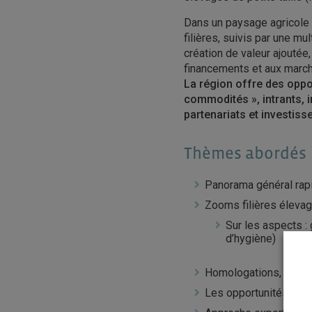
Dans un paysage agricole 
filières, suivis par une mu
création de valeur ajoutée
financements et aux marc
La région offre des oppo
commodités », intrants, 
partenariats et investis
Thèmes abordés
Panorama général rapi
Zooms filières éleva
Sur les aspects : 
d’hygiène)
Homologations, certif
Les opportunités pour