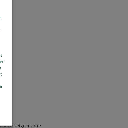
te
e
r
us
er
r
t
n
on
i de renseigner votre