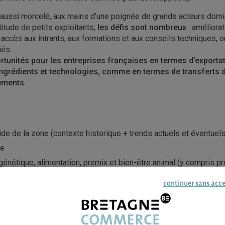
aussi morcelé, aux mains d’une poignée de grands acteurs domi
ltitude de petits exploitants,
les défis sont nombreux
: améliorat
, accès aux intrants, aux formations et aux conseils techniques, 
hés.
rtunités pour les entreprises françaises en termes d’exporta
ingrédients et technologies, comme en termes de transferts d
sements.
de de la zone (contexte historique + trends actuels et éventuels
ge
génétique, alimentation, premix et bien-être animal (y compris pr
continuer sans acc
ications, réglementation, enregistrements
 les produits français