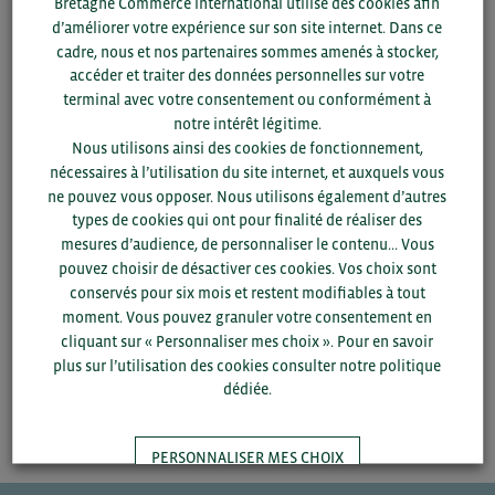
Bretagne Commerce international utilise des cookies afin
Pour plus d’information, contactez :
d’améliorer votre expérience sur son site internet. Dans ce
cadre, nous et nos partenaires sommes amenés à stocker,
Christine MARTINAIS
accéder et traiter des données personnelles sur votre
Chargée de projets réunions d’information
terminal avec votre consentement ou conformément à
Tél. 02 99 25 04 28
notre intérêt légitime.
c.martinais@bretagnecommerceinternational.com
Nous utilisons ainsi des cookies de fonctionnement,
Monia BENRAHAL
nécessaires à l’utilisation du site internet, et auxquels vous
Conseillère Technique et Réglementaire
ne pouvez vous opposer. Nous utilisons également d’autres
Tel. 02 98 98 29 06
types de cookies qui ont pour finalité de réaliser des
m.benrahal@bretagnecommerceinternational.com
mesures d’audience, de personnaliser le contenu... Vous
pouvez choisir de désactiver ces cookies. Vos choix sont
conservés pour six mois et restent modifiables à tout
moment. Vous pouvez granuler votre consentement en
cliquant sur « Personnaliser mes choix ». Pour en savoir
ACCÉDEZ À LA PRÉSENTATION SUR BCI INFO
plus sur l’utilisation des cookies consulter notre politique
dédiée.
PERSONNALISER MES CHOIX