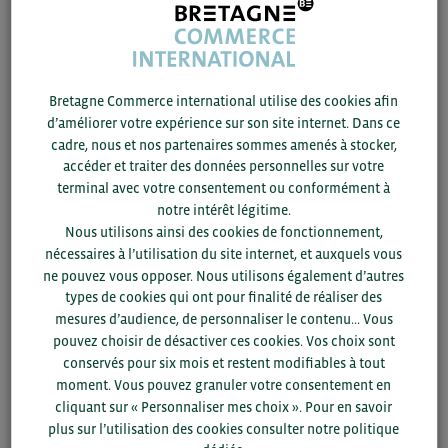
M. Philippe BONNAFOUS
Responsable du pôle
d’action économique (PAE)
Mme Anne LÉVÉNEZ
Jeudi 26 novembre 2020
Conseillère aux
Bretagne Commerce international utilise des cookies afin
entreprises
d’améliorer votre expérience sur son site internet. Dans ce
14h00-16h00
Mme Christelle FERRARI
cadre, nous et nos partenaires sommes amenés à stocker,
Conseillère aux
accéder et traiter des données personnelles sur votre
entreprises
terminal avec votre consentement ou conformément à
notre intérêt légitime.
DRAAF – Direction
Nous utilisons ainsi des cookies de fonctionnement,
Régionale de
nécessaires à l’utilisation du site internet, et auxquels vous
l’Alimentation, de
ne pouvez vous opposer. Nous utilisons également d’autres
l’Agriculture et de la Forêt
types de cookies qui ont pour finalité de réaliser des
de Bretagne
mesures d’audience, de personnaliser le contenu... Vous
pouvez choisir de désactiver ces cookies. Vos choix sont
M. Denis AUBAULT
conservés pour six mois et restent modifiables à tout
Coordonnateur régional
moment. Vous pouvez granuler votre consentement en
BREXIT
cliquant sur « Personnaliser mes choix ». Pour en savoir
plus sur l’utilisation des cookies consulter notre politique