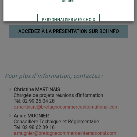
dédiée.
PERSONNALISER MES CHOIX
ACCÉDEZ À LA PRÉSENTATION SUR BCI INFO
TOUT ACCEPTER
Pour plus d’information, contactez :
Christine MARTINAIS
Chargée de projets réunions d’information
Tél. 02 99 25 04 28
c.martinais@bretagnecommerceinternational.com
Annie MUGNIER
Conseillère Technique et Réglementaire
Tel. 02 98 62 39 16
a.mugnier@bretagnecommerceinternational.com