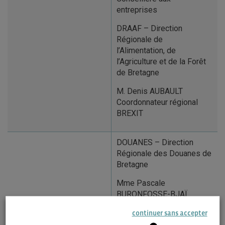
entreprises
DRAAF – Direction
Régionale de
l’Alimentation, de
l’Agriculture et de la Forêt
de Bretagne
M. Denis AUBAULT
Coordonnateur régional
BREXIT
DOUANES – Direction
Régionale des Douanes de
Bretagne
Mme Pascale
BURONFOSSE-BJAÏ
Directeur régional des
continuer sans accepter
douanes de Bretagne