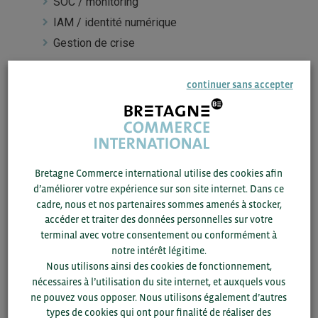
SOC / monitoring
IAM / identité numérique
Gestion de crise
continuer sans accepter
Intervenants
Flore MAURINCOMME
Chargée d’Affaires Tech & Services NL & LX
Business France Amsterdam
Bretagne Commerce international utilise des cookies afin
Etienne SAVIN
d’améliorer votre expérience sur son site internet. Dans ce
Chargé d’Affaires Tech & Services NL & LX
cadre, nous et nos partenaires sommes amenés à stocker,
Business France Amsterdam
accéder et traiter des données personnelles sur votre
terminal avec votre consentement ou conformément à
notre intérêt légitime.
Nous utilisons ainsi des cookies de fonctionnement,
Evènement gratuit
nécessaires à l’utilisation du site internet, et auxquels vous
BCI étant financée par le Conseil régional et la CCI
ne pouvez vous opposer. Nous utilisons également d’autres
Bretagne, les réunions d’information et les webinaires sont
types de cookies qui ont pour finalité de réaliser des