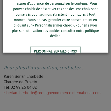
réservés aux entreprises domiciliées en Bretagne (siège
mesures d’audience, de personnaliser le contenu... Vous
social ou établissement secondaire).
pouvez choisir de désactiver ces cookies. Vos choix sont
Le compte-rendu de la réunion sera consultable en ligne sur
conservés pour six mois et restent modifiables à tout
BCI info.
moment. Vous pouvez granuler votre consentement en
Le support de présentation sera uniquement accessible
cliquant sur « Personnaliser mes choix ». Pour en savoir
aux adhérents BCI sous réserve de l’autorisation de
plus sur l’utilisation des cookies consulter notre politique
l’intervenant.
dédiée.
INSCRIPTION
PERSONNALISER MES CHOIX
TOUT ACCEPTER
Pour plus d’information, contactez :
Karen Berlan Lherbette
Chargée de Projets
Tel. 02 99 25 04 02
k.berlan-lherbette@bretagnecommerceinternational.com