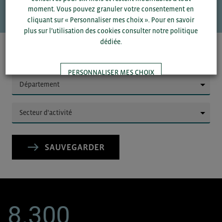
VOS CONTACTS
moment. Vous pouvez granuler votre consentement en
cliquant sur « Personnaliser mes choix ». Pour en savoir
plus sur l’utilisation des cookies consulter notre politique
dédiée.
Pour voir les contacts, merci de renseigner votre
département et votre secteur
ou connectez-vous.
PERSONNALISER MES CHOIX
▼
TOUT ACCEPTER
▼
SAUVEGARDER
8.300