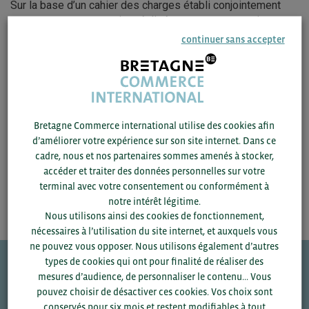
Sur la base d’un cahier des charges établi conjointement
avec vous, une prestation réalisée par nos prestataires
agréés à l’étranger peut vous être proposée sur devis avec
continuer sans accepter
une facturation à l’euro près.
En sus du coût de la prestation, la contribution des
entreprises au-delà de la subvention de fonctionnement de
l’association est de 3 % du montant total de la facturation.
Bretagne Commerce international utilise des cookies afin
Cette prestation peut faire l’objet d’un
financement
.
d’améliorer votre expérience sur son site internet. Dans ce
cadre, nous et nos partenaires sommes amenés à stocker,
accéder et traiter des données personnelles sur votre
terminal avec votre consentement ou conformément à
notre intérêt légitime.
Nous utilisons ainsi des cookies de fonctionnement,
nécessaires à l’utilisation du site internet, et auxquels vous
ne pouvez vous opposer. Nous utilisons également d’autres
types de cookies qui ont pour finalité de réaliser des
mesures d’audience, de personnaliser le contenu... Vous
Une question ?
pouvez choisir de désactiver ces cookies. Vos choix sont
conservés pour six mois et restent modifiables à tout