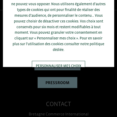
ne pouvez vous opposer. Nous utilisons également d’autres
types de cookies qui ont pour finalité de réaliser des
mesures d’audience, de personnaliser le contenu... Vous
pouvez choisir de désactiver ces cookies. Vos choix sont
QUI-SOMMES NOUS ?
conservés pour six mois et restent modifiables à tout
moment. Vous pouvez granuler votre consentement en
Bretagne Commerce International est une association de plus
cliquant sur « Personnaliser mes choix ». Pour en savoir
de 1000 entreprises bretonnes sur laquelle le Conseil régional
plus sur l’utilisation des cookies consulter notre politique
de Bretagne et la CCI Bretagne s’appuient pour développer
dédiée.
l’économie bretonne.
EN SAVOIR PLUS
PERSONNALISER MES CHOIX
TOUT ACCEPTER
PRESSROOM
CONTACT
Bretagne Commerce International