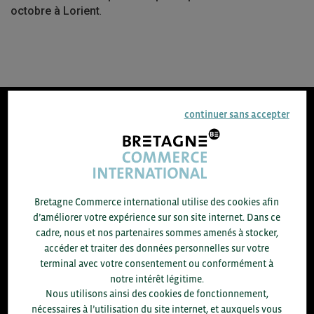
octobre à Lorient
.
continuer sans accepter
8.300
ACCOMPAGNEMENTS RÉALISÉS EN 2025
développement commercial, conseils réglementaires, réunions
d'information....
Bretagne Commerce international utilise des cookies afin
d’améliorer votre expérience sur son site internet. Dans ce
+1.700
ENTREPRISES DIFFÉRENTES
cadre, nous et nos partenaires sommes amenés à stocker,
accompagnées par notre équipe en 2025
accéder et traiter des données personnelles sur votre
terminal avec votre consentement ou conformément à
96
% D'ENTREPRISES SATISFAITES
notre intérêt légitime.
enquête réalisée auprès de 300 entreprises
Nous utilisons ainsi des cookies de fonctionnement,
nécessaires à l’utilisation du site internet, et auxquels vous