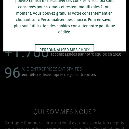
pouvez choisir de désactiver ces cookies. Vos choix sont
8.300
conservés pour six mois et restent modifiables à tout
moment. Vous pouvez granuler votre consentement en
cliquant sur « Personnaliser mes choix ». Pour en savoir
ACCOMPAGNEMENTS RÉALISÉS EN 2025
plus sur l’utilisation des cookies consulter notre politique
développement commercial, conseils réglementaires, réunions
dédiée.
d'information....
+1.700
ENTREPRISES DIFFÉRENTES
PERSONNALISER MES CHOIX
accompagnées par notre équipe en 2025
96
TOUT ACCEPTER
% D'ENTREPRISES SATISFAITES
enquête réalisée auprès de 300 entreprises
QUI-SOMMES NOUS ?
Bretagne Commerce International est une association de plus
de 1000 entreprises bretonnes sur laquelle le Conseil régional