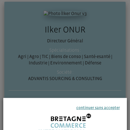
Ilker ONUR
Directeur Général
Spécialisations :
Agri | Agro | TIC | Biens de conso | Santé-esanté |
Industrie | Environnement | Défense
Société :
ADVANTIS SOURCING & CONSULTING
Zone géographique :
continuer sans accepter
Turquie
Contactez-moi