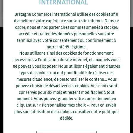
Bretagne Commerce international utilise des cookies afin
d’améliorer votre expérience sur son site internet. Dans ce
cadre, nous et nos partenaires sommes amenés à stocker,
accéder et traiter des données personnelles sur votre
terminal avec votre consentement ou conformément à
8.300
notre intérêt légitime.
Nous utilisons ainsi des cookies de fonctionnement,
nécessaires à l’utilisation du site internet, et auxquels vous
ACCOMPAGNEMENTS RÉALISÉS EN 2025
ne pouvez vous opposer. Nous utilisons également d’autres
développement commercial, conseils réglementaires, réunions
d'information....
types de cookies qui ont pour finalité de réaliser des
mesures d’audience, de personnaliser le contenu... Vous
+1.700
pouvez choisir de désactiver ces cookies. Vos choix sont
ENTREPRISES DIFFÉRENTES
conservés pour six mois et restent modifiables à tout
accompagnées par notre équipe en 2025
moment. Vous pouvez granuler votre consentement en
cliquant sur « Personnaliser mes choix ». Pour en savoir
96
% D'ENTREPRISES SATISFAITES
plus sur l’utilisation des cookies consulter notre politique
enquête réalisée auprès de 300 entreprises
dédiée.