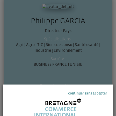
Philippe GARCIA
Directeur Pays
Spécialisations :
Agri | Agro | TIC | Biens de conso | Santé-esanté |
Industrie | Environnement
Société :
BUSINESS FRANCE TUNISIE
Zone géographique :
Tunisie
continuer sans accepter
Contactez-moi