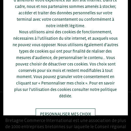
8.300
cadre, nous et nos partenaires sommes amenés à stocker,
accéder et traiter des données personnelles sur votre
ACCOMPAGNEMENTS RÉALISÉS EN 2025
terminal avec votre consentement ou conformément à
développement commercial, conseils réglementaires, réunions
notre intérêt légitime.
d'information....
Nous utilisons ainsi des cookies de fonctionnement,
nécessaires à l’utilisation du site internet, et auxquels vous
+1.700
ENTREPRISES DIFFÉRENTES
ne pouvez vous opposer. Nous utilisons également d’autres
accompagnées par notre équipe en 2025
types de cookies qui ont pour finalité de réaliser des
mesures d’audience, de personnaliser le contenu... Vous
96
pouvez choisir de désactiver ces cookies. Vos choix sont
% D'ENTREPRISES SATISFAITES
conservés pour six mois et restent modifiables à tout
enquête réalisée auprès de 300 entreprises
moment. Vous pouvez granuler votre consentement en
cliquant sur « Personnaliser mes choix ». Pour en savoir
plus sur l’utilisation des cookies consulter notre politique
dédiée.
QUI-SOMMES NOUS ?
PERSONNALISER MES CHOIX
Bretagne Commerce International est une association de plus
de 1000 entreprises bretonnes sur laquelle le Conseil régional