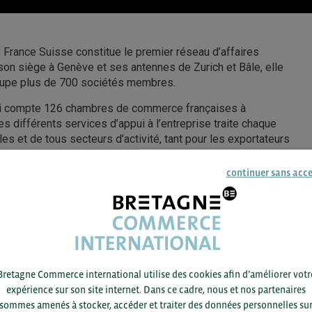
France Suisse constitue le premier réseau d’affaires
 son siège à Genève et ses antennes de Zurich et Bâle, elle
roupe plus de 700 sociétés membres.
qui compte 126 chambres de commerce françaises à
es différents services d’appui à l’entreprise traite chaque
es et de tous secteurs d’activité, tant pour les exportateurs
continuer sans acc
 permettre aux membres de développer leur courant
t s’implanter ou se développer commercialement sur le
Bretagne Commerce international utilise des cookies afin d’améliorer votr
expérience sur son site internet. Dans ce cadre, nous et nos partenaires
sommes amenés à stocker, accéder et traiter des données personnelles su