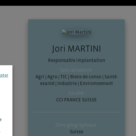
Jori MARTINI
Responsable implantation
Spécialisations :
epter
Agri | Agro | TIC | Biens de conso | Santé-
esanté | Industrie | Environnement
Société :
CCI FRANCE SUISSE
e
Zone géographique :
Suisse
r