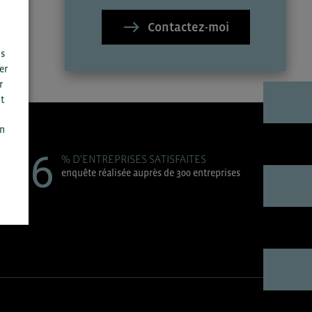
Contactez-moi
us
er
r
t
n
on
96
% D'ENTREPRISES SATISFAITES
enquête réalisée auprès de 300 entreprises