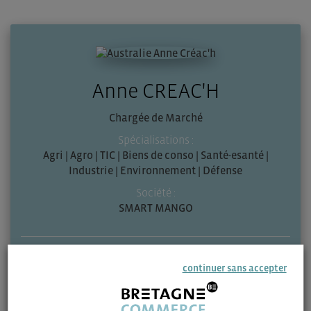
Anne CREAC'H
Chargée de Marché
Spécialisations :
Agri | Agro | TIC | Biens de conso | Santé-esanté |
Industrie | Environnement | Défense
Société :
SMART MANGO
Zone géographique :
continuer sans accepter
Australie