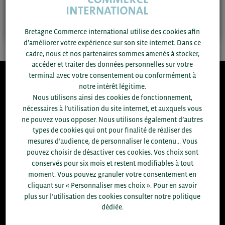
Contactez-moi
Bretagne Commerce international utilise des cookies afin
d’améliorer votre expérience sur son site internet. Dans ce
cadre, nous et nos partenaires sommes amenés à stocker,
accéder et traiter des données personnelles sur votre
terminal avec votre consentement ou conformément à
notre intérêt légitime.
8.300
Nous utilisons ainsi des cookies de fonctionnement,
nécessaires à l’utilisation du site internet, et auxquels vous
ACCOMPAGNEMENTS RÉALISÉS EN 2025
ne pouvez vous opposer. Nous utilisons également d’autres
développement commercial, conseils réglementaires, réunions
types de cookies qui ont pour finalité de réaliser des
d'information....
mesures d’audience, de personnaliser le contenu... Vous
pouvez choisir de désactiver ces cookies. Vos choix sont
+1.700
ENTREPRISES DIFFÉRENTES
conservés pour six mois et restent modifiables à tout
accompagnées par notre équipe en 2025
moment. Vous pouvez granuler votre consentement en
cliquant sur « Personnaliser mes choix ». Pour en savoir
96
plus sur l’utilisation des cookies consulter notre politique
% D'ENTREPRISES SATISFAITES
dédiée.
enquête réalisée auprès de 300 entreprises