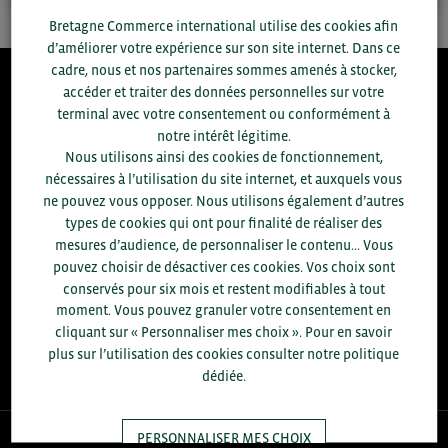
Bretagne Commerce international utilise des cookies afin
d’améliorer votre expérience sur son site internet. Dans ce
cadre, nous et nos partenaires sommes amenés à stocker,
accéder et traiter des données personnelles sur votre
8.300
terminal avec votre consentement ou conformément à
notre intérêt légitime.
Nous utilisons ainsi des cookies de fonctionnement,
ACCOMPAGNEMENTS RÉALISÉS EN 2025
nécessaires à l’utilisation du site internet, et auxquels vous
développement commercial, conseils réglementaires, réunions
d'information....
ne pouvez vous opposer. Nous utilisons également d’autres
types de cookies qui ont pour finalité de réaliser des
+1.700
mesures d’audience, de personnaliser le contenu... Vous
ENTREPRISES DIFFÉRENTES
pouvez choisir de désactiver ces cookies. Vos choix sont
accompagnées par notre équipe en 2025
conservés pour six mois et restent modifiables à tout
moment. Vous pouvez granuler votre consentement en
96
% D'ENTREPRISES SATISFAITES
cliquant sur « Personnaliser mes choix ». Pour en savoir
enquête réalisée auprès de 300 entreprises
plus sur l’utilisation des cookies consulter notre politique
dédiée.
PERSONNALISER MES CHOIX