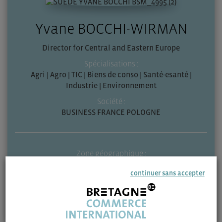
Yvane BOCCHI-WIRMAN
Director for Central and Eastern Europe
Spécialisations :
Agri | Agro | TIC | Biens de conso | Santé-esanté |
Industrie | Environnement
Société :
BUSINESS FRANCE POLOGNE
Zone géographique :
Pologne
continuer sans accepter
Contactez-moi