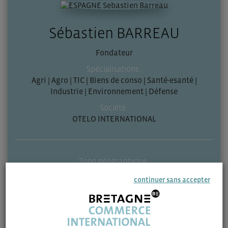
Sébastien BARREAU
Fondateur
Spécialisations :
Agri | Agro | TIC | Biens de conso | Santé-esanté |
Industrie | Environnement | Défense
Société :
OTELO INTERNATIONAL
Zone géographique :
Mexique
continuer sans accepter
Contactez-moi