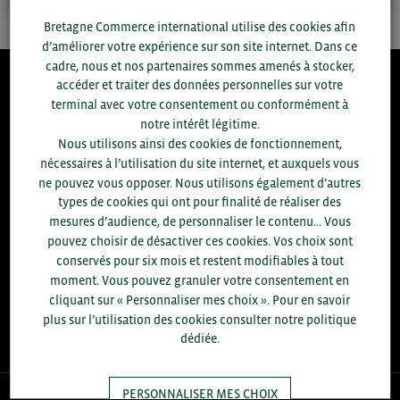
Bretagne Commerce international utilise des cookies afin
d’améliorer votre expérience sur son site internet. Dans ce
cadre, nous et nos partenaires sommes amenés à stocker,
accéder et traiter des données personnelles sur votre
8.300
terminal avec votre consentement ou conformément à
notre intérêt légitime.
Nous utilisons ainsi des cookies de fonctionnement,
ACCOMPAGNEMENTS RÉALISÉS EN 2025
nécessaires à l’utilisation du site internet, et auxquels vous
développement commercial, conseils réglementaires, réunions
ne pouvez vous opposer. Nous utilisons également d’autres
d'information....
types de cookies qui ont pour finalité de réaliser des
mesures d’audience, de personnaliser le contenu... Vous
+1.700
ENTREPRISES DIFFÉRENTES
pouvez choisir de désactiver ces cookies. Vos choix sont
accompagnées par notre équipe en 2025
conservés pour six mois et restent modifiables à tout
moment. Vous pouvez granuler votre consentement en
96
% D'ENTREPRISES SATISFAITES
cliquant sur « Personnaliser mes choix ». Pour en savoir
enquête réalisée auprès de 300 entreprises
plus sur l’utilisation des cookies consulter notre politique
dédiée.
PERSONNALISER MES CHOIX