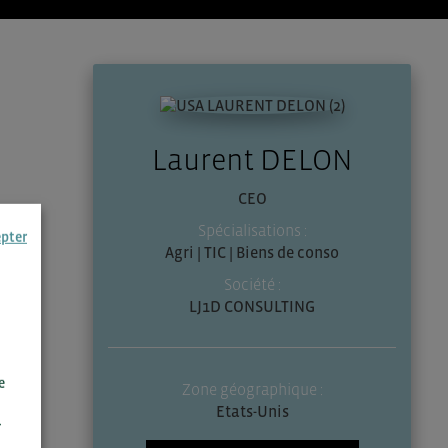
Laurent DELON
CEO
Spécialisations :
epter
Agri | TIC | Biens de conso
Société :
LJ1D CONSULTING
e
Zone géographique :
Etats-Unis
r