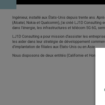
Ingénieur, installé aux États-Unis depuis trente ans. Apr
(Alcatel, Nokia et Qualcomm), j’ai créé LJ1D Consulting e
dans l’énergie, les infrastructures et télécom 5G 6G, semi
LJ1D Consulting a pour mission d’assister les entreprise
les aider dans leur stratégie de développement commerci
d’implantation de filiales aux États-Unis ou en Asie.
Nous disposons de deux entités (Californie et Hong Kon