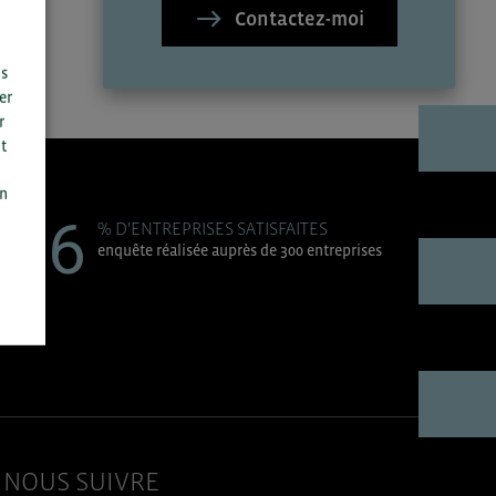
Contactez-moi
us
er
r
t
n
on
96
% D'ENTREPRISES SATISFAITES
enquête réalisée auprès de 300 entreprises
NOUS SUIVRE