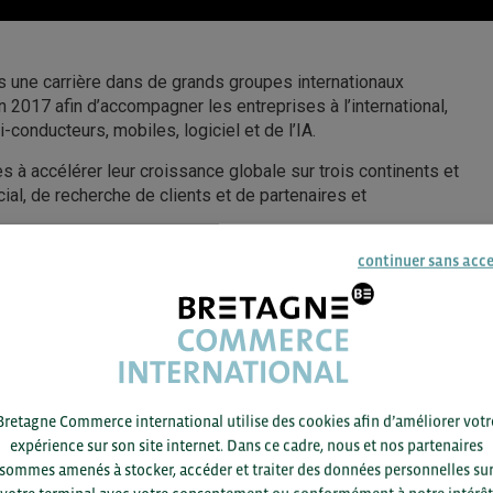
ès une carrière dans de grands groupes internationaux
n 2017 afin d’accompagner les entreprises à l’international,
-conducteurs, mobiles, logiciel et de l’IA.
s à accélérer leur croissance globale sur trois continents et
al, de recherche de clients et de partenaires et
g).
continuer sans acc
Bretagne Commerce international utilise des cookies afin d’améliorer votr
expérience sur son site internet. Dans ce cadre, nous et nos partenaires
sommes amenés à stocker, accéder et traiter des données personnelles su