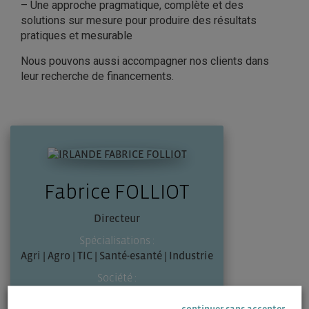
– Une approche pragmatique, complète et des
solutions sur mesure pour produire des résultats
pratiques et mesurable
Nous pouvons aussi accompagner nos clients dans
leur recherche de financements.
Fabrice FOLLIOT
Directeur
Spécialisations :
Agri | Agro | TIC | Santé-esanté | Industrie
Société :
EN-ROUTE CONSULTING
continuer sans accepter