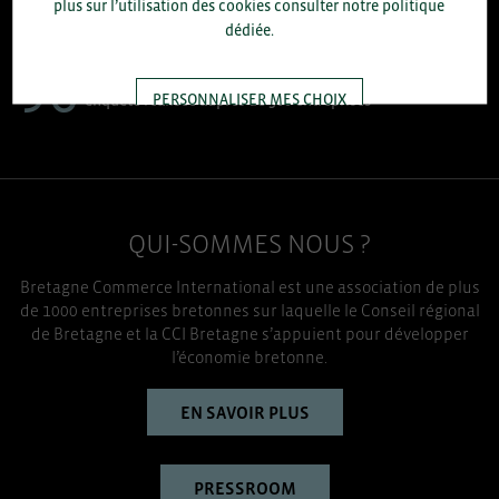
+1.700
plus sur l’utilisation des cookies consulter notre politique
accompagnées par notre équipe en 2025
dédiée.
96
% D'ENTREPRISES SATISFAITES
PERSONNALISER MES CHOIX
enquête réalisée auprès de 300 entreprises
TOUT ACCEPTER
QUI-SOMMES NOUS ?
Bretagne Commerce International est une association de plus
de 1000 entreprises bretonnes sur laquelle le Conseil régional
de Bretagne et la CCI Bretagne s’appuient pour développer
l’économie bretonne.
EN SAVOIR PLUS
PRESSROOM