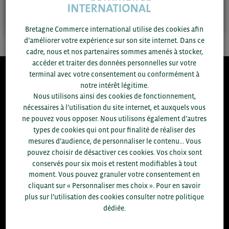
Bretagne Commerce international utilise des cookies afin
d’améliorer votre expérience sur son site internet. Dans ce
cadre, nous et nos partenaires sommes amenés à stocker,
accéder et traiter des données personnelles sur votre
terminal avec votre consentement ou conformément à
8.300
notre intérêt légitime.
Nous utilisons ainsi des cookies de fonctionnement,
nécessaires à l’utilisation du site internet, et auxquels vous
ACCOMPAGNEMENTS RÉALISÉS EN 2025
ne pouvez vous opposer. Nous utilisons également d’autres
développement commercial, conseils réglementaires, réunions
types de cookies qui ont pour finalité de réaliser des
d'information....
mesures d’audience, de personnaliser le contenu... Vous
pouvez choisir de désactiver ces cookies. Vos choix sont
+1.700
ENTREPRISES DIFFÉRENTES
conservés pour six mois et restent modifiables à tout
accompagnées par notre équipe en 2025
moment. Vous pouvez granuler votre consentement en
cliquant sur « Personnaliser mes choix ». Pour en savoir
96
% D'ENTREPRISES SATISFAITES
plus sur l’utilisation des cookies consulter notre politique
enquête réalisée auprès de 300 entreprises
dédiée.