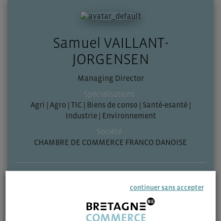
Samuel VAILLANT-
JORGENSEN
Managing Director
Spécialisations :
Agri | Agro | TIC | Biens de conso | Santé-esanté |
Industrie | Environnement
Société :
CHAMBRE DE COMMERCE FRANCO DANOISE
Zone géographique :
continuer sans accepter
Danemark
Contactez-moi