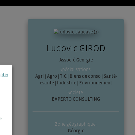
Ludovic GIROD
Associé Georgie
Spécialisations :
epter
Agri | Agro | TIC | Biens de conso | Santé-
esanté | Industrie | Environnement
Société :
EXPERTO CONSULTING
e
Zone géographique :
Géorgie
r