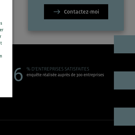
Contactez-moi
us
er
r
t
n
on
96
% D'ENTREPRISES SATISFAITES
enquête réalisée auprès de 300 entreprises