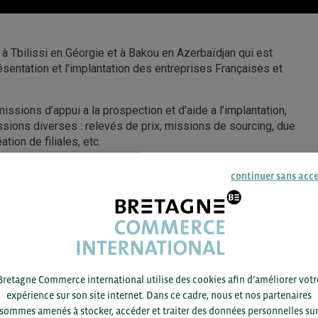
à Tbilissi en Géorgie et à Bakou en Azerbaïdjan qui est
entation et l’implantation des entreprises Françaises et
issions d’appui a la prospection et d’aide a l’implantation,
sions diverses : relevés de prix, missions de sourcing, due
tion de filiales, etc.
orgien et en Azéri.
continuer sans acc
Bretagne Commerce international utilise des cookies afin d’améliorer votr
expérience sur son site internet. Dans ce cadre, nous et nos partenaires
sommes amenés à stocker, accéder et traiter des données personnelles su