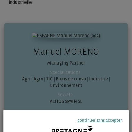
industrielle
Manuel MORENO
Managing Partner
Spécialisations :
Agri | Agro | TIC | Biens de conso | Industrie |
Environnement
Société :
ALTIOS SPAIN SL
continuer sans accepter
Zone géographique :
Espagne