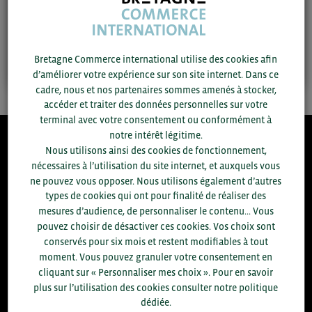
Contactez-moi
Bretagne Commerce international utilise des cookies afin
d’améliorer votre expérience sur son site internet. Dans ce
cadre, nous et nos partenaires sommes amenés à stocker,
accéder et traiter des données personnelles sur votre
terminal avec votre consentement ou conformément à
notre intérêt légitime.
Nous utilisons ainsi des cookies de fonctionnement,
8.300
nécessaires à l’utilisation du site internet, et auxquels vous
ne pouvez vous opposer. Nous utilisons également d’autres
ACCOMPAGNEMENTS RÉALISÉS EN 2025
types de cookies qui ont pour finalité de réaliser des
développement commercial, conseils réglementaires, réunions
mesures d’audience, de personnaliser le contenu... Vous
d'information....
pouvez choisir de désactiver ces cookies. Vos choix sont
conservés pour six mois et restent modifiables à tout
+1.700
ENTREPRISES DIFFÉRENTES
moment. Vous pouvez granuler votre consentement en
accompagnées par notre équipe en 2025
cliquant sur « Personnaliser mes choix ». Pour en savoir
plus sur l’utilisation des cookies consulter notre politique
dédiée.
% D'ENTREPRISES SATISFAITES