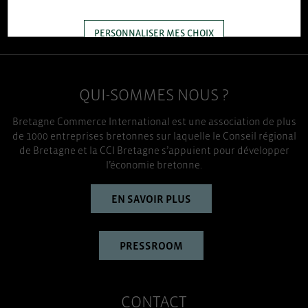
96
enquête réalisée auprès de 300 entreprises
PERSONNALISER MES CHOIX
TOUT ACCEPTER
QUI-SOMMES NOUS ?
Bretagne Commerce International est une association de plus
de 1000 entreprises bretonnes sur laquelle le Conseil régional
de Bretagne et la CCI Bretagne s’appuient pour développer
l’économie bretonne.
EN SAVOIR PLUS
PRESSROOM
CONTACT