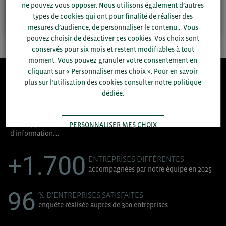
Contactez-moi
ne pouvez vous opposer. Nous utilisons également d’autres
types de cookies qui ont pour finalité de réaliser des
mesures d’audience, de personnaliser le contenu... Vous
pouvez choisir de désactiver ces cookies. Vos choix sont
conservés pour six mois et restent modifiables à tout
moment. Vous pouvez granuler votre consentement en
cliquant sur « Personnaliser mes choix ». Pour en savoir
plus sur l’utilisation des cookies consulter notre politique
8.300
dédiée.
ACCOMPAGNEMENTS RÉALISÉS EN 2025
développement commercial, conseils réglementaires, réunions
PERSONNALISER MES CHOIX
d'information....
+1.700
TOUT ACCEPTER
ENTREPRISES DIFFÉRENTES
accompagnées par notre équipe en 2025
96
% D'ENTREPRISES SATISFAITES
enquête réalisée auprès de 300 entreprises