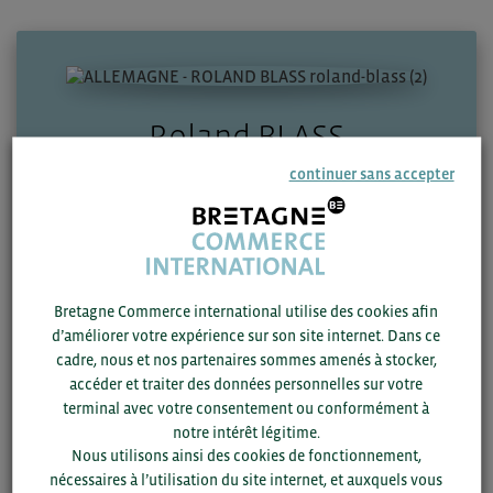
Roland BLASS
continuer sans accepter
Dirigeant
Spécialisations :
Agri | Agro | TIC | Biens de conso | Industrie |
Environnement | Défense
Société :
Bretagne Commerce international utilise des cookies afin
BLASS CONSULTING
d’améliorer votre expérience sur son site internet. Dans ce
cadre, nous et nos partenaires sommes amenés à stocker,
accéder et traiter des données personnelles sur votre
terminal avec votre consentement ou conformément à
Zone géographique :
notre intérêt légitime.
Allemagne
Nous utilisons ainsi des cookies de fonctionnement,
nécessaires à l’utilisation du site internet, et auxquels vous