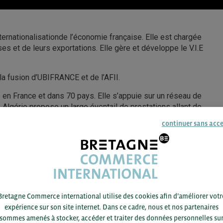
ternationalisationde l’économie française. Elle est chargée
 et de leurs exportations. Elle gère et développe le V.I.E
la fusion d’UBIFRANCE et de l’AFII.
en France et dans 70 pays. Elle s’appuie sur un réseau de
 Algérie propose un large éventail de prestations allant de
jusqu’à la création de société.
continuer sans acc
Bretagne Commerce international utilise des cookies afin d’améliorer votr
expérience sur son site internet. Dans ce cadre, nous et nos partenaires
sommes amenés à stocker, accéder et traiter des données personnelles su