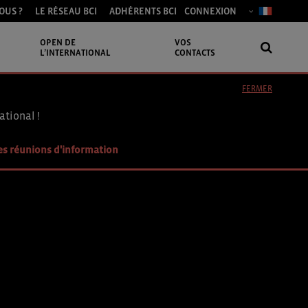
OUS ?
LE RÉSEAU BCI
ADHÉRENTS BCI
CONNEXION
OPEN DE
VOS
L’INTERNATIONAL
CONTACTS
FERMER
ational !
es réunions d'information
E