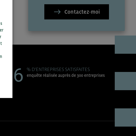
Contactez-moi
us
er
r
t
n
on
96
% D'ENTREPRISES SATISFAITES
enquête réalisée auprès de 300 entreprises