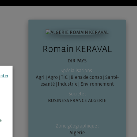
Romain KERAVAL
DIR PAYS
Spécialisations :
epter
Agri | Agro | TIC | Biens de conso | Santé-
esanté | Industrie | Environnement
Société :
BUSINESS FRANCE ALGERIE
e
Zone géographique :
Algérie
r