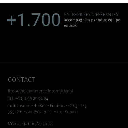
+1.700
ENTREPRISES DIFFÉRENTES
accompagnées par notre équipe
en 2025
CONTACT
Bretagne Commerce International
Tél. (+33) 2 99 25 04 04
1c-1d avenue de Belle Fontaine - CS 31773
35517 Cesson-Sévigné cedex - France
Métro : station Atalante