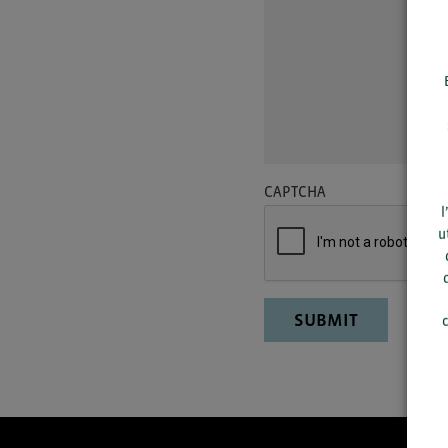
CAPTCHA
l
u
c