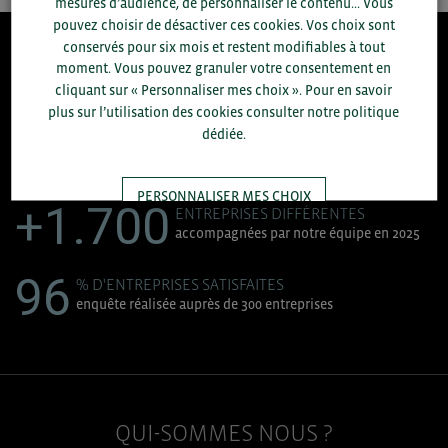
mesures d’audience, de personnaliser le contenu... Vous
pouvez choisir de désactiver ces cookies. Vos choix sont
conservés pour six mois et restent modifiables à tout
8.300
moment. Vous pouvez granuler votre consentement en
cliquant sur « Personnaliser mes choix ». Pour en savoir
plus sur l’utilisation des cookies consulter notre politique
ACCOMPAGNEMENTS RÉALISÉS EN 2025
dédiée.
développement commercial, conseils réglementaires, réunions
d'information....
PERSONNALISER MES CHOIX
+1.700
ENTREPRISES DIFFÉRENTES
accompagnées par notre équipe en 2025
TOUT ACCEPTER
96
% D'ENTREPRISES SATISFAITES
enquête réalisée auprès de 300 entreprises
QUI-SOMMES NOUS ?