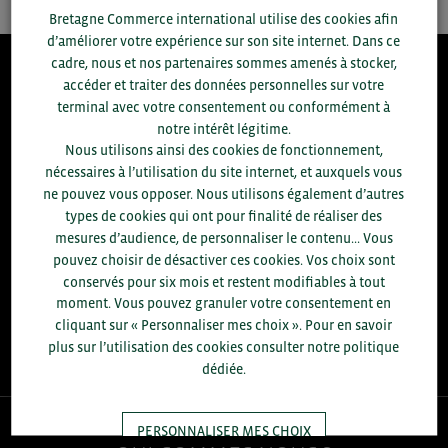
Bretagne Commerce international utilise des cookies afin
d’améliorer votre expérience sur son site internet. Dans ce
cadre, nous et nos partenaires sommes amenés à stocker,
accéder et traiter des données personnelles sur votre
8.300
terminal avec votre consentement ou conformément à
notre intérêt légitime.
ACCOMPAGNEMENTS RÉALISÉS EN 2025
Nous utilisons ainsi des cookies de fonctionnement,
développement commercial, conseils réglementaires, réunions
nécessaires à l’utilisation du site internet, et auxquels vous
d'information....
ne pouvez vous opposer. Nous utilisons également d’autres
types de cookies qui ont pour finalité de réaliser des
+1.700
ENTREPRISES DIFFÉRENTES
mesures d’audience, de personnaliser le contenu... Vous
accompagnées par notre équipe en 2025
pouvez choisir de désactiver ces cookies. Vos choix sont
conservés pour six mois et restent modifiables à tout
96
moment. Vous pouvez granuler votre consentement en
% D'ENTREPRISES SATISFAITES
cliquant sur « Personnaliser mes choix ». Pour en savoir
enquête réalisée auprès de 300 entreprises
plus sur l’utilisation des cookies consulter notre politique
dédiée.
PERSONNALISER MES CHOIX