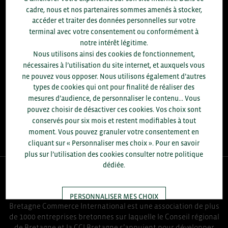
8.300
cadre, nous et nos partenaires sommes amenés à stocker,
accéder et traiter des données personnelles sur votre
ACCOMPAGNEMENTS RÉALISÉS EN 2025
terminal avec votre consentement ou conformément à
développement commercial, conseils réglementaires, réunions
notre intérêt légitime.
d'information....
Nous utilisons ainsi des cookies de fonctionnement,
nécessaires à l’utilisation du site internet, et auxquels vous
+1.700
ENTREPRISES DIFFÉRENTES
ne pouvez vous opposer. Nous utilisons également d’autres
accompagnées par notre équipe en 2025
types de cookies qui ont pour finalité de réaliser des
mesures d’audience, de personnaliser le contenu... Vous
96
pouvez choisir de désactiver ces cookies. Vos choix sont
% D'ENTREPRISES SATISFAITES
conservés pour six mois et restent modifiables à tout
enquête réalisée auprès de 300 entreprises
moment. Vous pouvez granuler votre consentement en
cliquant sur « Personnaliser mes choix ». Pour en savoir
plus sur l’utilisation des cookies consulter notre politique
dédiée.
QUI-SOMMES NOUS ?
PERSONNALISER MES CHOIX
Bretagne Commerce International est une association de plus
de 1000 entreprises bretonnes sur laquelle le Conseil régional
de Bretagne et la CCI Bretagne s’appuient pour développer
TOUT ACCEPTER