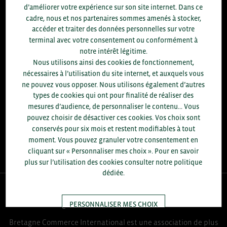
d’améliorer votre expérience sur son site internet. Dans ce
8.300
cadre, nous et nos partenaires sommes amenés à stocker,
accéder et traiter des données personnelles sur votre
terminal avec votre consentement ou conformément à
ACCOMPAGNEMENTS RÉALISÉS EN 2025
notre intérêt légitime.
développement commercial, conseils réglementaires, réunions
Nous utilisons ainsi des cookies de fonctionnement,
d'information....
nécessaires à l’utilisation du site internet, et auxquels vous
ne pouvez vous opposer. Nous utilisons également d’autres
+1.700
ENTREPRISES DIFFÉRENTES
types de cookies qui ont pour finalité de réaliser des
accompagnées par notre équipe en 2025
mesures d’audience, de personnaliser le contenu... Vous
pouvez choisir de désactiver ces cookies. Vos choix sont
96
% D'ENTREPRISES SATISFAITES
conservés pour six mois et restent modifiables à tout
enquête réalisée auprès de 300 entreprises
moment. Vous pouvez granuler votre consentement en
cliquant sur « Personnaliser mes choix ». Pour en savoir
plus sur l’utilisation des cookies consulter notre politique
dédiée.
QUI-SOMMES NOUS ?
PERSONNALISER MES CHOIX
Bretagne Commerce International est une association de plus