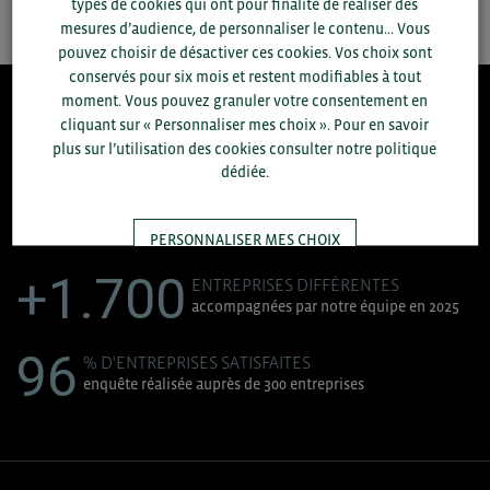
types de cookies qui ont pour finalité de réaliser des
mesures d’audience, de personnaliser le contenu... Vous
pouvez choisir de désactiver ces cookies. Vos choix sont
conservés pour six mois et restent modifiables à tout
moment. Vous pouvez granuler votre consentement en
8.300
cliquant sur « Personnaliser mes choix ». Pour en savoir
plus sur l’utilisation des cookies consulter notre politique
dédiée.
ACCOMPAGNEMENTS RÉALISÉS EN 2025
développement commercial, conseils réglementaires, réunions
d'information....
PERSONNALISER MES CHOIX
+1.700
ENTREPRISES DIFFÉRENTES
accompagnées par notre équipe en 2025
TOUT ACCEPTER
96
% D'ENTREPRISES SATISFAITES
enquête réalisée auprès de 300 entreprises