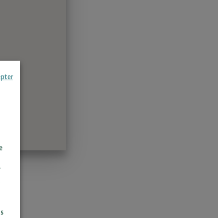
epter
e
r
us