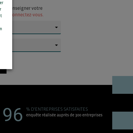
er
i de renseigner votre
r
ur
ou connectez-vous.
t
n
on
▼
▼
96
% D'ENTREPRISES SATISFAITES
enquête réalisée auprès de 300 entreprises