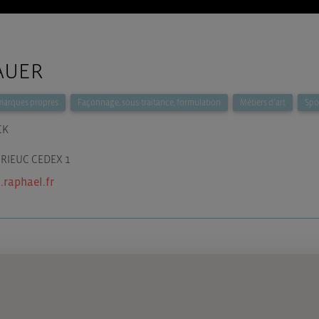
AUER
marques propres
Façonnage, sous-traitance, formulation
Métiers d’art
Spor
CK
BRIEUC CEDEX 1
.raphael.fr