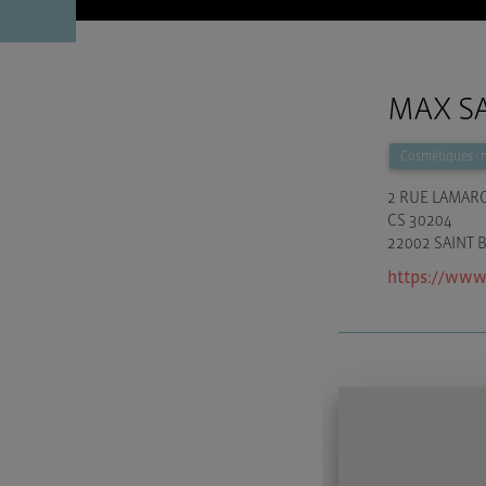
MAX S
Cosmétiques - 
2 RUE LAMAR
CS 30204
22002 SAINT 
https://www